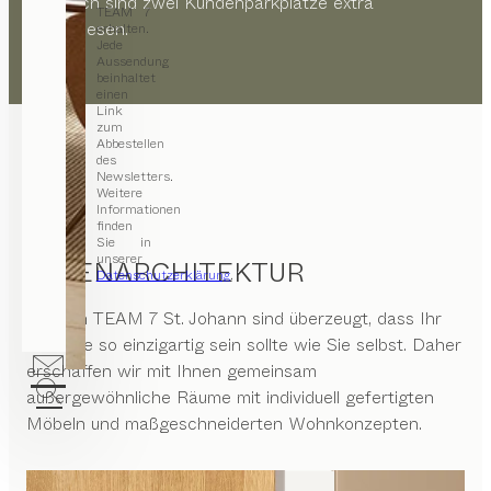
zusätzlich sind zwei Kundenparkplätze extra
TEAM 7
ausgewiesen.
erhalten.
Jede
Aussendung
beinhaltet
einen
Link
zum
Abbestellen
des
Newsletters.
Weitere
Informationen
finden
Sie in
unserer
INNENARCHITEKTUR
Datenschutzerklärung
.
Wir von
TEAM 7 St. Johann
sind überzeugt, dass Ihr
Zuhause so einzigartig sein sollte wie Sie selbst. Daher
erschaffen wir mit Ihnen gemeinsam
außergewöhnliche Räume mit individuell gefertigten
Möbeln und maßgeschneiderten Wohnkonzepten.