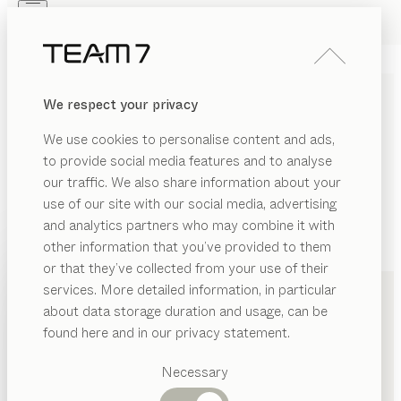
Skip to main content
Skip to page footer
PRODUKTE
INSPIRATION
ÜBER UNS
We respect your privacy
HÄNDLER
We use cookies to personalise content and ads,
to provide social media features and to analyse
our traffic. We also share information about your
use of our site with our social media, advertising
and analytics partners who may combine it with
other information that you’ve provided to them
PRODUKTE
+43 5352 22550
or that they’ve collected from your use of their
services. More detailed information, in particular
INSPIRATION
Vorgeschlagene
about data storage duration and usage, can be
Kategorien
ÜBER UNS
found here and in our privacy statement.
Esstische
HÄNDLER
Küchen
Necessary
Regale
Betten