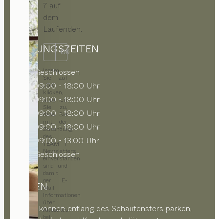
7 auf
dem
Laufenden.
ÖFFNUNGSZEITEN
OK
Indem
MO
Geschlossen
Sie auf
DI
09:00 - 18:00 Uhr
„OK“
klicken,
MI
09:00 - 18:00 Uhr
stimmen
Sie zu,
DO
09:00 - 18:00 Uhr
dass Sie
mit der
FR
09:00 - 18:00 Uhr
Zusendung
des
SA
09:00 - 13:00 Uhr
TEAM 7
Newsletters
SO
Geschlossen
einverstanden
sind und
damit
per E-
PARKEN
Mail
Informationen
über
Kunden können entlang des Schaufensters parken,
Aktuelles
bei