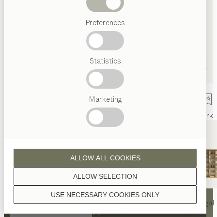
Abverkauf
Preferences
Beliebte
Begriffe
Österreichisches
Statistics
Handwerk
Interior
Design
TEAM
7
Marketing
Welt
Innenarchitektur
Referenzen
Kontakt
Team
Ausstellung
Mark
ALLOW ALL COOKIES
ALLOW SELECTION
KONTAKT
USE NECESSARY COOKIES ONLY
nya
Tisch
nya
Stuhl
filigno
Regal
TEAM 7 St. Johann in Tirol