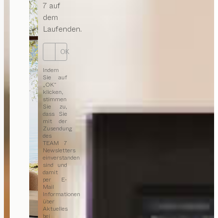
7 auf
dem
Laufenden.
OK
Indem
Sie auf
„OK“
klicken,
stimmen
Sie zu,
dass Sie
mit der
Zusendung
des
TEAM 7
Newsletters
einverstanden
sind und
damit
per E-
Mail
Informationen
über
Aktuelles
bei