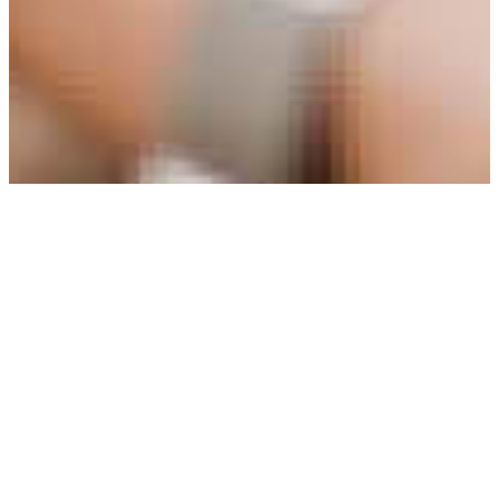
DEINE AUFGABEN
Erstklassige Beratung im hochwertigen
Einrichtungsbereich für alle Wohnbereiche
Lösungsorientiert Wünsche und Anforderungen
der Kunden umsetzen
Entwerfen neuer Raumkonzepte und alternativen