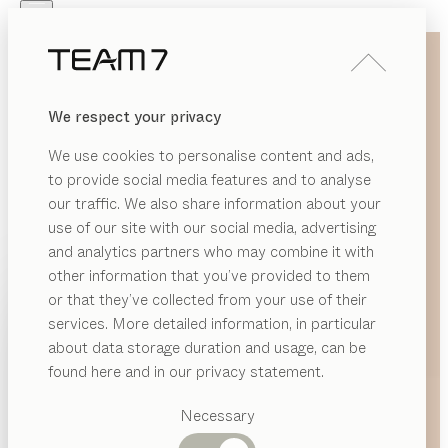
Skip to main content
Skip to page footer
PRODUKTE
INSPIRATION
ÜBER UNS
We respect your privacy
HÄNDLER
We use cookies to personalise content and ads,
to provide social media features and to analyse
our traffic. We also share information about your
use of our site with our social media, advertising
and analytics partners who may combine it with
other information that you’ve provided to them
PRODUKTE
or that they’ve collected from your use of their
services. More detailed information, in particular
INSPIRATION
Vorgeschlagene
about data storage duration and usage, can be
Kategorien
ÜBER UNS
found here and in our privacy statement.
Esstische
HÄNDLER
Küchen
Necessary
Regale
Betten