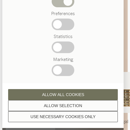
Abverkauf
Preferences
Beliebte
Begriffe
Österreichisches
Statistics
Handwerk
Interior
Design
TEAM
7
Marketing
Welt
ALLOW ALL COOKIES
ALLOW SELECTION
USE NECESSARY COOKIES ONLY
nya
Tisch
nya
Stuhl
filigno
Regal