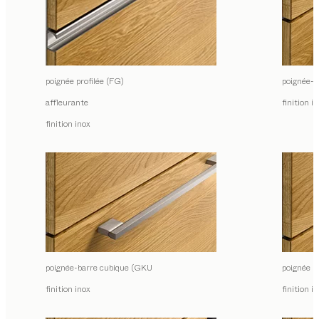
poignée profilée (FG)
poignée-b
affleurante
finition i
finition inox
poignée-barre cubique (GKU
poignée r
finition inox
finition i