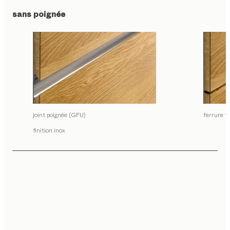
sans poignée
joint poignée (GFU)
ferrure t
finition inox