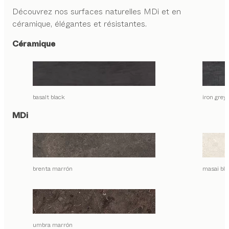
Découvrez nos surfaces naturelles MDi et en
céramique, élégantes et résistantes.
Céramique
basalt black
iron grey
MDi
brenta marrón
masai bla
umbra marrón