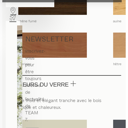
chêne fumé
aulne
NEWSLETTER
Inscrivez-
vous
merisier
pour
hêtre
être
toujours
COULEURS DU VERRE
informé
de
l’actualité
Le verre froid et élégant tranche avec le bois
de
authentique et chaleureux.
TEAM
7.