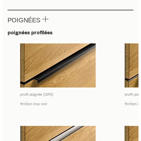
POIGNÉES
poignées profilées
profil poignée (GPS)
profil po
finition inox noir
finition i