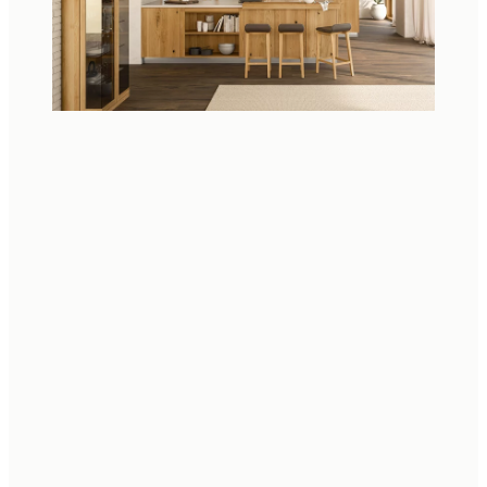
L’AMOUR DU DÉTAIL
Le tiroir invisible du rayonnage ouvert illustre notre
passion pour l’artisanat et le souci du détail.