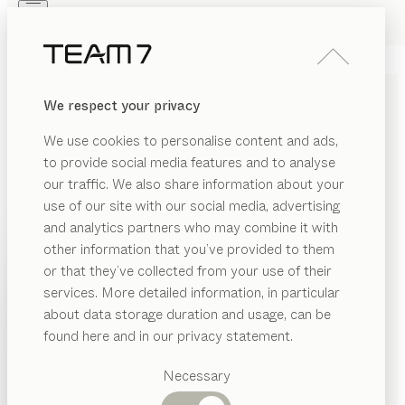
Skip to main content
Skip to page footer
PRODUITS
INSPIRATION
QUI SOMMES-NOUS
We respect your privacy
REVENDEUR
CUISINE
loft
We use cookies to personalise content and ads,
de
Sebastian Desch
to provide social media features and to analyse
our traffic. We also share information about your
loft allie excellence artisanale et design épuré pour
use of our site with our social media, advertising
créer une cuisine champêtre moderne qui puise sa
and analytics partners who may combine it with
force dans la veinure naturelle du chêne sauvage. La
other information that you’ve provided to them
PRODUITS
conception en U, adaptée aux contraintes
or that they’ve collected from your use of their
architecturales, s’intègre parfaitement à
services. More detailed information, in particular
INSPIRATION
Catégories
l’environnement culinaire des fins gourmets qui aiment
about data storage duration and usage, can be
suggérées
QUI SOMMES-NOUS
le bois véritable et le savoir-faire artisanal.
found here and in our privacy statement.
TROUVER UN REVENDEUR
Tables
REVENDEUR
Cuisines
Necessary
Rayonnages
ESSENCES DE BOIS
Lits