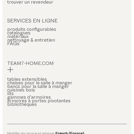
trouver un revendeur
SERVICES EN LIGNE
produits configurables
catalogues
matériaux
nettoyage & entretien
FAQs
TEAM7-HOME.COM
tables extensibles
chaises pour la salle à manger
bancs pour la salle à manger
cuisines bois
lits
gammes d’armoires
armoires à portes pivotantes
bibliothèques
Modifier les langue et adresse
French (France)