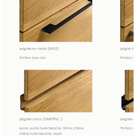
poignée en métal (MGS)
poigné-ba
finition inox noir
finition i
poignée creux (GMERN/…)
poignée
aulne, aulne huile blanche, hêtre, chêne,
finition i
chêne huile blanche, noyer