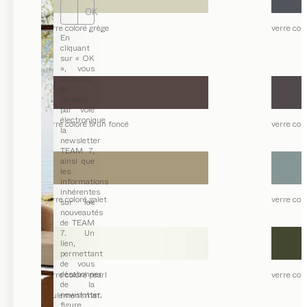
OK
verre coloré grège
verre col
En
cliquant
sur « OK
», vous
acceptez
de
recevoir
par voie
électronique
verre coloré brun foncé
verre colo
la
newsletter
TEAM 7,
ainsi que
les
informations
inhérentes
verre coloré galet
verre col
sur les
nouveautés
de TEAM
7. Un
lien,
permettant
de vous
désabonner
verre coloré pearl
verre colo
de la
newsletter,
seulement mat
figure