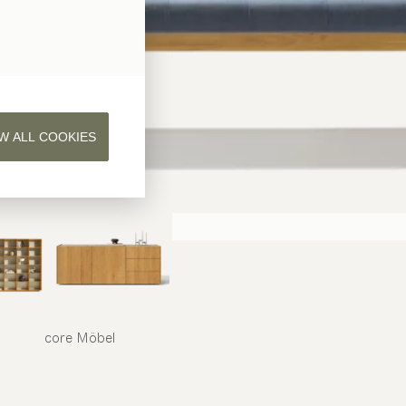
W ALL COOKIES
core
Möbel