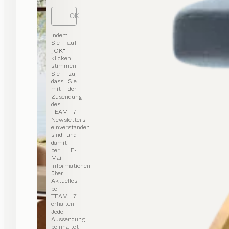
OK
Indem
Sie auf
„OK“
klicken,
stimmen
Sie zu,
dass Sie
mit der
Zusendung
des
TEAM 7
Newsletters
einverstanden
sind und
damit
per E-
Mail
Informationen
über
Aktuelles
bei
TEAM 7
erhalten.
Jede
Aussendung
beinhaltet