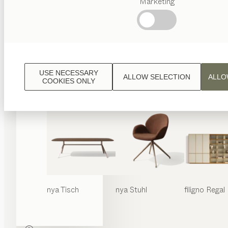
Marketing
Beliebte
Begriffe
Österreichisches
Handwerk
Interior
Design
USE NECESSARY
ALLOW SELECTION
ALLO
TEAM
COOKIES ONLY
7 Welt
nya
Tisch
nya
Stuhl
filigno
Regal