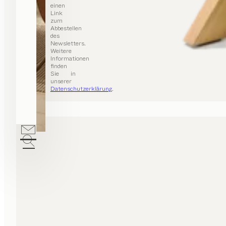
einen
Link
zum
Abbestellen
des
Newsletters.
Weitere
Informationen
finden
Sie in
unserer
Datenschutzerklärung
.