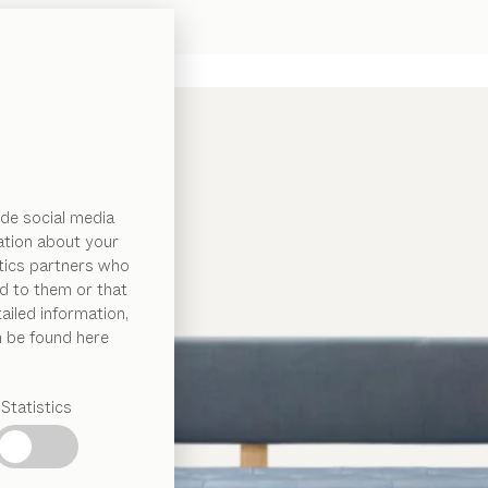
de social media
ation about your
ytics partners who
d to them or that
ailed information,
n be found here
Statistics