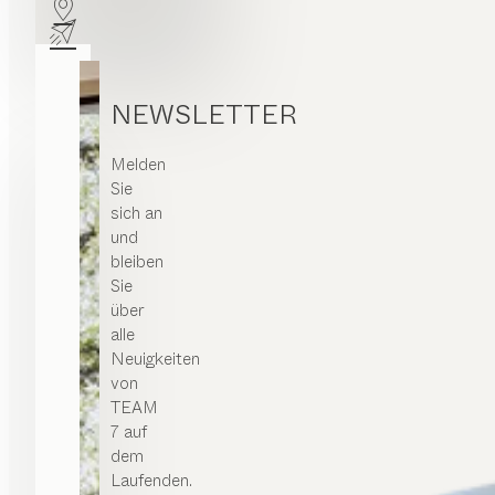
NEWSLETTER
Melden
Sie
sich an
und
bleiben
Sie
über
alle
Neuigkeiten
von
TEAM
7 auf
dem
Laufenden.