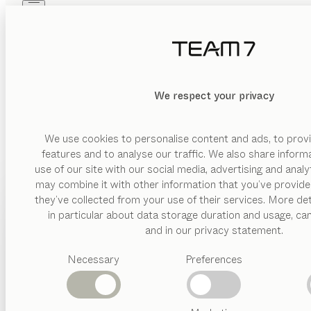
Skip to main content
Skip to page footer
PRODUKTE
INSPIRATION
ÜBER UNS
HÄNDLER
We respect your privacy
We use cookies to personalise content and ads, to provi
features and to analyse our traffic. We also share inform
use of our site with our social media, advertising and anal
may combine it with other information that you’ve provide
PRODUKTE
they’ve collected from your use of their services. More det
in particular about data storage duration and usage, ca
INSPIRATION
Vorgeschlagene
and in our privacy statement.
Kategorien
ÜBER UNS
Necessary
Preferences
Esstische
Küchen
HÄNDLER
Regale
Betten
Abverkauf