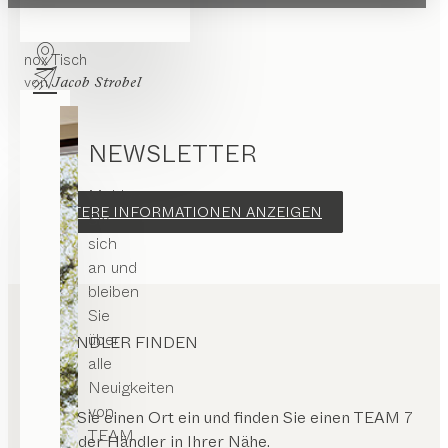
tak
Tisch
Holzgestell
stell
fe
Konfigurierbar
von
Jacob Strobel
stell
nox
Tisch
ange
von
Jacob Strobel
NEWSLETTER
Melden
WEITERE INFORMATIONEN ANZEIGEN
Sie
sich
an und
bleiben
Sie
über
HÄNDLER FINDEN
alle
Neuigkeiten
von
Geben Sie einen Ort ein und finden Sie einen TEAM 7
TEAM
Store oder Händler in Ihrer Nähe.