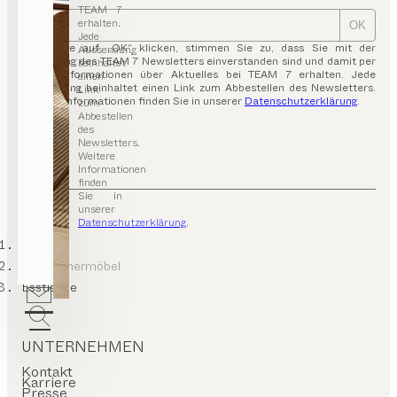
TEAM 7
erhalten.
OK
Jede
Indem Sie auf „OK“ klicken, stimmen Sie zu, dass Sie mit der
Aussendung
Zusendung des TEAM 7 Newsletters einverstanden sind und damit per
beinhaltet
E-Mail Informationen über Aktuelles bei TEAM 7 erhalten. Jede
einen
Aussendung beinhaltet einen Link zum Abbestellen des Newsletters.
Link
Weitere Informationen finden Sie in unserer
Datenschutzerklärung
.
zum
Abbestellen
des
Newsletters.
Weitere
Informationen
finden
Sie in
unserer
Datenschutzerklärung
.
TEAM 7
Esszimmermöbel
Esstische
UNTERNEHMEN
Kontakt
Karriere
Presse