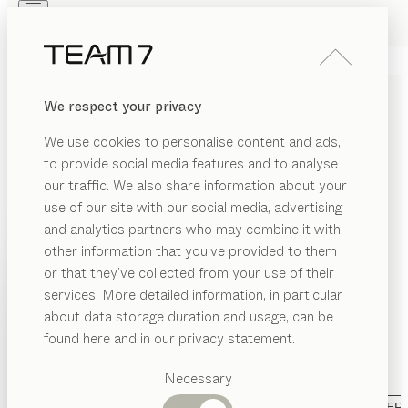
Skip to main content
Skip to page footer
PRODUKTE
INSPIRATION
ÜBER UNS
We respect your privacy
HÄNDLER
ESSTISCHE AUS
We use cookies to personalise content and ads,
MASSIVHOLZ MIT DEM
to provide social media features and to analyse
GEWISSEN EXTRA
our traffic. We also share information about your
use of our site with our social media, advertising
and analytics partners who may combine it with
Unsere Esstische aus Massivholz verwöhnen mit
other information that you’ve provided to them
reinem Naturholz und preisgekröntem Design in
PRODUKTE
or that they’ve collected from your use of their
unterschiedlichen Formensprachen: Vierfußtisch,
services. More detailed information, in particular
RIAL
Holzwangen oder Metallkufen, Tische mit Baumkante,
INSPIRATION
Vorgeschlagene
about data storage duration and usage, can be
in organischen Formen oder geradlinig. Zahlreiche
ANZEIGEN
lz
Kategorien
ÜBER UNS
found here and in our privacy statement.
Auszieh- und Fixtische bieten Ihnen viele
Esstische
tall
Möglichkeiten bei der Gestaltung Ihrer
HÄNDLER
Küchen
Necessary
Essgruppe.
...mehr lesen
as
Regale
Betten
MATERIAL
FORM
AUSFÜHRUNG
ALLE FILTER