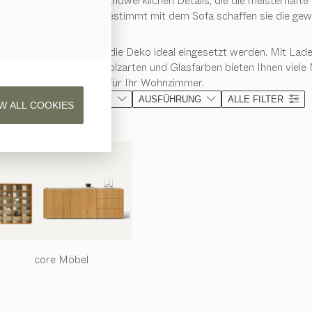
er Formensprache und handwerklichen Details, die die meisterhafte
 in Ihrem Zuhause. Abgestimmt mit dem Sofa schaffen sie die ge
önnen auch als Bühne für die Deko ideal eingesetzt werden. Mit Lad
en, unterschiedlichen Holzarten und Glasfarben bieten Ihnen viel
für Ihr Wohnzimmer.
MATERIAL
FORM
AUSFÜHRUNG
ALLE FILTER
W ALL COOKIES
core
Möbel