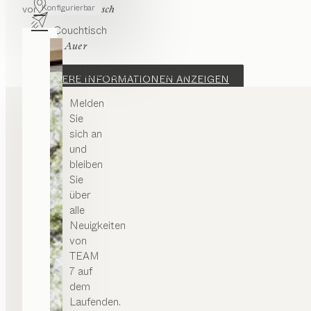
Konfigurierbar
von
Sebastian Desch
cubus
Couchtisch
von
Karl Auer
NEWSLETTER
WEITERE INFORMATIONEN ANZEIGEN
Melden
Sie
sich an
und
bleiben
Sie
über
alle
Neuigkeiten
von
TEAM
7 auf
dem
Laufenden.