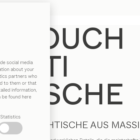
de social media
ation about your
ytics partners who
d to them or that
ailed information,
n be found here
Statistics
NER COUCHTISCHE AUS MASS