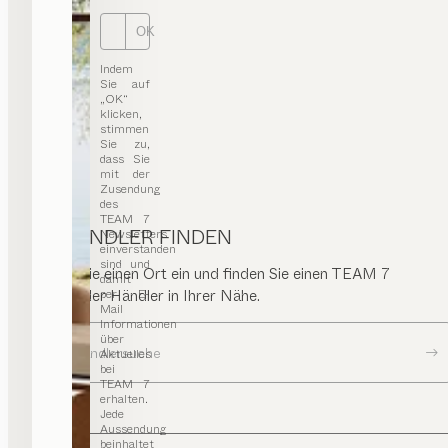
OK
Indem
Sie auf
„OK“
klicken,
stimmen
Sie zu,
dass Sie
mit der
Zusendung
des
TEAM 7
HÄNDLER FINDEN
Newsletters
einverstanden
sind und
Geben Sie einen Ort ein und finden Sie einen TEAM 7
damit
per E-
Store oder Händler in Ihrer Nähe.
Mail
Informationen
über
Zur Händlersuche
Aktuelles
bei
TEAM 7
erhalten.
Jede
Aussendung
beinhaltet