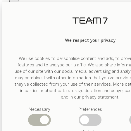
Skip to main content
Skip to page footer
PRODUKTE
INSPIRATION
ÜBER UNS
HÄNDLER
MATERIAL
We respect your privacy
LÖSCHEN
ANZEIGEN
Holz
Glas
We use cookies to personalise content and ads, to provi
features and to analyse our traffic. We also share inform
Keramik
use of our site with our social media, advertising and anal
Metall
may combine it with other information that you’ve provide
PRODUKTE
they’ve collected from your use of their services. More det
FORM
in particular about data storage duration and usage, ca
INSPIRATION
Vorgeschlagene
and in our privacy statement.
quadratisch
Kategorien
ÜBER UNS
rechteckig
Necessary
Preferences
Esstische
DESIG
Küchen
HÄNDLER
dreieckig
Regale
Betten
rund
Abverkauf