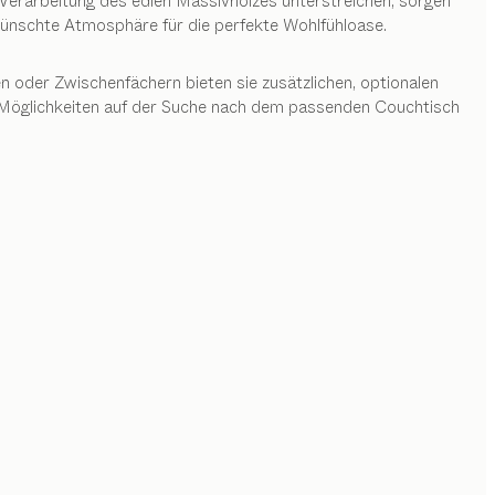
 Verarbeitung des edlen Massivholzes unterstreichen, sorgen
wünschte Atmosphäre für die perfekte Wohlfühloase.
en oder Zwischenfächern bieten sie zusätzlichen, optionalen
e Möglichkeiten auf der Suche nach dem passenden Couchtisch