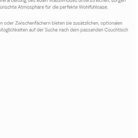
 Verarbeitung des edlen Massivholzes unterstreichen, sorgen
wünschte Atmosphäre für die perfekte Wohlfühloase.
en oder Zwischenfächern bieten sie zusätzlichen, optionalen
e Möglichkeiten auf der Suche nach dem passenden Couchtisch