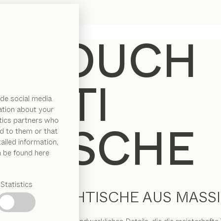
de social media
ation about your
ytics partners who
d to them or that
ailed information,
n be found here
Statistics
NER COUCHTISCHE AUS MASS