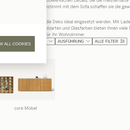
er Formensprache und handwerklichen Details, die die meisterhafte
 in Ihrem Zuhause. Abgestimmt mit dem Sofa schaffen sie die ge
önnen auch als Bühne für die Deko ideal eingesetzt werden. Mit Lad
en, unterschiedlichen Holzarten und Glasfarben bieten Ihnen viel
für Ihr Wohnzimmer.
MATERIAL
FORM
AUSFÜHRUNG
ALLE FILTER
W ALL COOKIES
core
Möbel