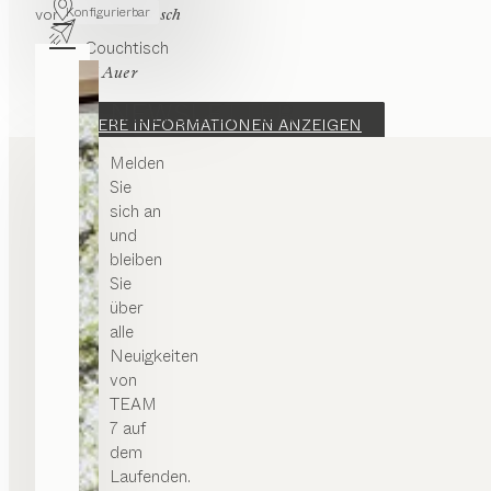
Konfigurierbar
von
Sebastian Desch
cubus
Couchtisch
von
Karl Auer
NEWSLETTER
WEITERE INFORMATIONEN ANZEIGEN
Melden
Sie
sich an
und
bleiben
Sie
über
alle
Neuigkeiten
von
TEAM
7 auf
dem
Laufenden.