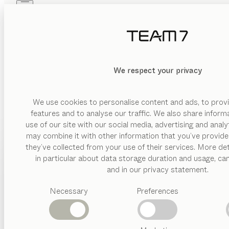
Skip to main content
Skip to page footer
PRODUKTE
INSPIRATION
ÜBER UNS
HÄNDLER
MATERIAL
We respect your privacy
LÖSCHEN
ANZEIGEN
Holz
Glas
We use cookies to personalise content and ads, to provi
features and to analyse our traffic. We also share inform
Keramik
use of our site with our social media, advertising and anal
Metall
may combine it with other information that you’ve provide
PRODUKTE
they’ve collected from your use of their services. More det
FORM
in particular about data storage duration and usage, ca
INSPIRATION
Vorgeschlagene
and in our privacy statement.
quadratisch
Kategorien
ÜBER UNS
rechteckig
Necessary
Preferences
Esstische
DESIG
Küchen
HÄNDLER
dreieckig
Regale
Betten
rund
Abverkauf