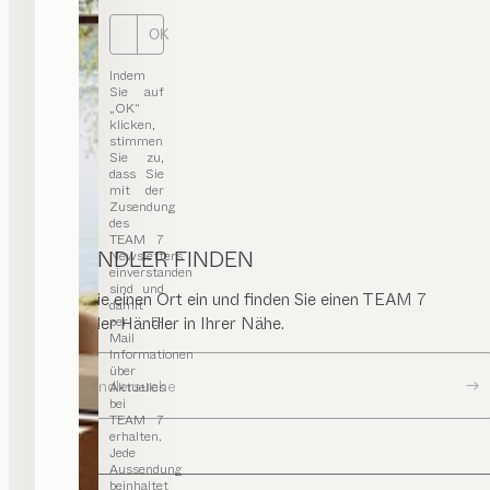
OK
Indem
Sie auf
„OK“
klicken,
stimmen
Sie zu,
dass Sie
mit der
Zusendung
des
TEAM 7
HÄNDLER FINDEN
Newsletters
einverstanden
sind und
Geben Sie einen Ort ein und finden Sie einen TEAM 7
damit
per E-
Store oder Händler in Ihrer Nähe.
Mail
Informationen
über
Zur Händlersuche
Aktuelles
bei
TEAM 7
erhalten.
Jede
Aussendung
beinhaltet