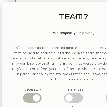
Skip to main content
Skip to page footer
PRODUKTE
INSPIRATION
ÜBER UNS
HÄNDLER
KATEGORIE
We respect your privacy
LÖSCHEN
ANZEIGEN
Kinderbetten
&
Hochbetten
We use cookies to personalise content and ads, to provi
features and to analyse our traffic. We also share inform
Babymöbel
use of our site with our social media, advertising and anal
Kinderschreibtisch
may combine it with other information that you’ve provide
& Stuhl
PRODUKTE
they’ve collected from your use of their services. More det
Kinderkleiderschränke
in particular about data storage duration and usage, ca
INSPIRATION
Vorgeschlagene
and in our privacy statement.
Kategorien
MATERIAL
ÜBER UNS
Necessary
Preferences
Esstische
Holz
TRAUMH
Küchen
HÄNDLER
Regale
Stoff
Betten
Abverkauf