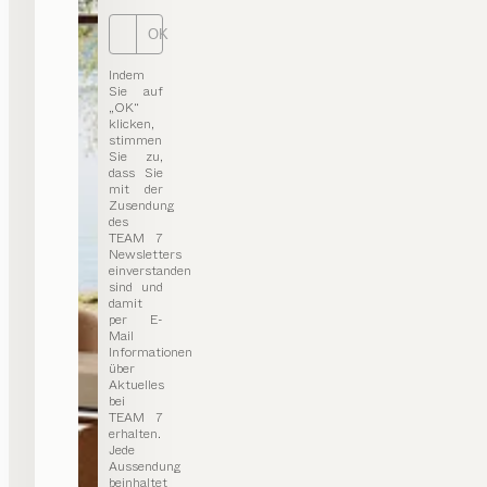
OK
Indem
Sie auf
„OK“
klicken,
stimmen
Sie zu,
dass Sie
mit der
Zusendung
des
TEAM 7
Newsletters
einverstanden
sind und
damit
per E-
Mail
Informationen
über
Aktuelles
bei
TEAM 7
erhalten.
Jede
Aussendung
beinhaltet