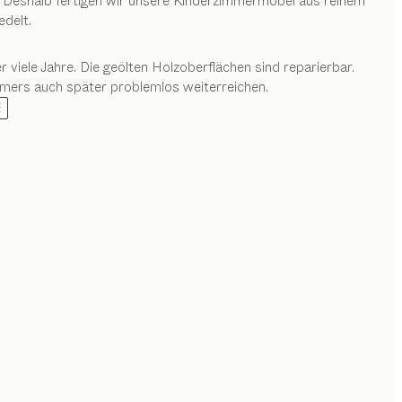
. Deshalb fertigen wir unsere Kinderzimmermöbel aus reinem
delt.
viele Jahre. Die geölten Holzoberflächen sind reparierbar.
mmers auch später problemlos weiterreichen.