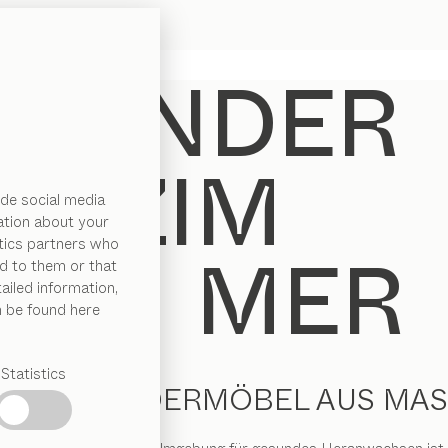
de social media
ation about your
ytics partners who
d to them or that
ailed information,
n be found here
Statistics
AFTE KINDERMÖBEL AUS MAS