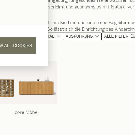
 wichtig eine natürliche Umgebung für gesundes Heranwachsen ist
rholz - formaldehydfrei verleimt und ausnahmslos mit Naturöl vere
ar. Sie wachsen mit Ihrem Kind mit und sind treue Begleiter über 
nnen beseitigt werden. So lässt sich die Einrichtung des Kinderzi
KATEGORIE
MATERIAL
AUSFÜHRUNG
ALLE FILTER
W ALL COOKIES
core
Möbel