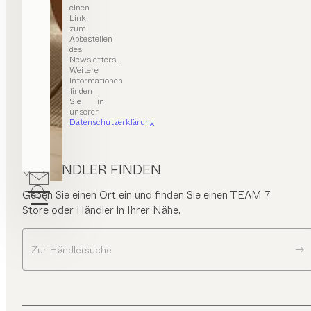
einen
Link
zum
Abbestellen
des
Newsletters.
Weitere
Informationen
finden
Sie in
unserer
Datenschutzerklärung
.
HÄNDLER FINDEN
Geben Sie einen Ort ein und finden Sie einen TEAM 7
Store oder Händler in Ihrer Nähe.
Zur Händlersuche