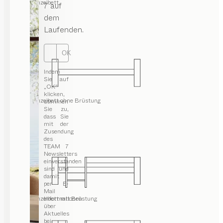
Einzelbett
7 auf
dem
Laufenden.
OK
Indem
Sie auf
„OK“
klicken,
Einzelbett ohne Brüstung
stimmen
Sie zu,
dass Sie
mit der
Zusendung
des
TEAM 7
Newsletters
einverstanden
sind und
damit
per E-
Mail
Einzelbett mit Brüstung
Informationen
über
Aktuelles
bei