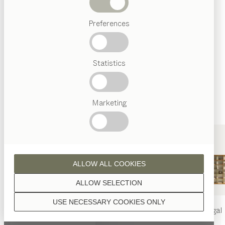
Abverkauf
Wenn nicht anders angeführt, werden alle
Preferences
Beliebte
Holzoberflächen mit reinem Naturöl veredelt.
Begriffe
Österreichisches
Statistics
Handwerk
Interior
Design
TEAM
7
Marketing
Erle
Welt
ALLOW ALL COOKIES
Erle Weißöl
ALLOW SELECTION
USE NECESSARY COOKIES ONLY
MASSE
nya
Tisch
nya
Stuhl
filigno
Regal