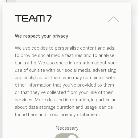
Skip to main content
Skip to page footer
PRODUKTE
INSPIRATION
ÜBER UNS
We respect your privacy
HÄNDLER
kids
UMBAUBARES
We use cookies to personalise content and ads,
KINDERBETT
to provide social media features and to analyse
our traffic. We also share information about your
von
Stefan Radinger
use of our site with our social media, advertising
and analytics partners who may combine it with
Durch das schlichte Design, die natürliche Schönheit
other information that you’ve provided to them
PRODUKTE
von Holz und die enorme Wandelbarkeit sind unsere
or that they’ve collected from your use of their
Kinderbetten zeitlose Begleiter über viele Jahre. Dabei
services. More detailed information, in particular
INSPIRATION
lässt sich das Einzelbett flexibel zum Hoch- oder
Vorgeschlagene
about data storage duration and usage, can be
Kategorien
Etagenbett erweitern.
ÜBER UNS
found here and in our privacy statement.
KONFIGURIEREN
Esstische
HÄNDLER
Küchen
Necessary
Regale
HOLZARTEN
Betten