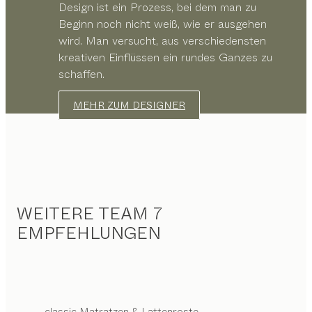
Design ist ein Prozess, bei dem man zu
Beginn noch nicht weiß, wie er ausgehen
wird. Man versucht, aus verschiedensten
kreativen Einflüssen ein rundes Ganzes zu
schaffen.
MEHR ZUM DESIGNER
WEITERE TEAM 7
EMPFEHLUNGEN
classic
Matratzen & Lattenroste