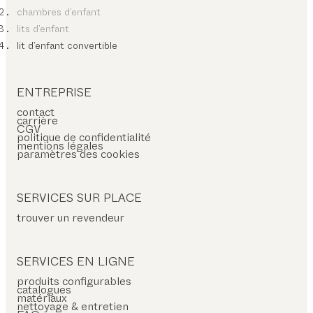
chambres d’enfant
lits d’enfant
lit d’enfant convertible
ENTREPRISE
contact
carrière
CGV
politique de confidentialité
mentions légales
paramètres des cookies
SERVICES SUR PLACE
trouver un revendeur
SERVICES EN LIGNE
produits configurables
catalogues
matériaux
nettoyage & entretien