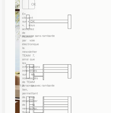
OK
En
cliquant
sur « OK
», vous
acceptez
de
lit 1 personne sans rambarde
recevoir
par voie
électronique
la
newsletter
TEAM 7,
ainsi que
les
informations
inhérentes
sur les
nouveautés
de TEAM
lit 1 personne avec rambarde
7. Un
lien,
permettant
de vous
désabonner
de la
newsletter,
figure