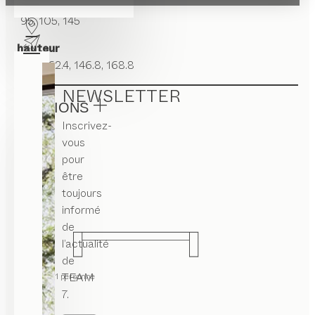
largeur
95, 105, 145
hauteur
40.4, 62.4, 146.8, 168.8
NEWSLETTER
VERSIONS
Inscrivez-
lit
vous
pour
être
toujours
informé
de
l’actualité
de
TEAM
lit 1 personne
7.