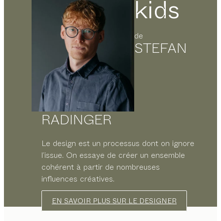
kids
de
STEFAN
RADINGER
Le design est un processus dont on ignore
l’issue. On essaye de créer un ensemble
cohérent à partir de nombreuses
influences créatives.
EN SAVOIR PLUS SUR LE DESIGNER