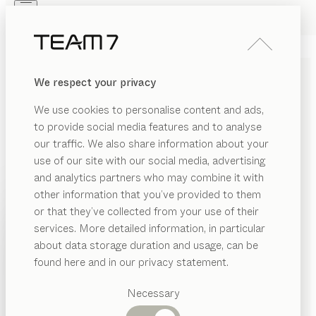
Skip to main content
Skip to page footer
PRODUITS
INSPIRATION
QUI SOMMES-NOUS
We respect your privacy
REVENDEUR
LITS
kids
We use cookies to personalise content and ads,
de
Stefan Radinger
to provide social media features and to analyse
our traffic. We also share information about your
use of our site with our social media, advertising
Nos lits d’enfant se distinguent par leur design épuré,
and analytics partners who may combine it with
leur beauté naturelle et leur caractère évolutif. Le lit 1
other information that you’ve provided to them
personne peut être transformé en lit jumeau ou en lit
PRODUITS
or that they’ve collected from your use of their
haut.
services. More detailed information, in particular
INSPIRATION
CONFIGURER
Catégories
about data storage duration and usage, can be
suggérées
QUI SOMMES-NOUS
found here and in our privacy statement.
ESSENCES DE BOIS
Tables
REVENDEUR
Cuisines
Necessary
Sauf stipulation contraire, toutes les surfaces en bois
Rayonnages
Lits