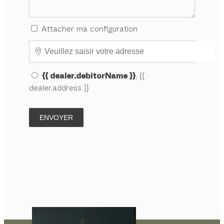
Attacher ma configuration
{{ dealer.debitorName }}
, {{
dealer.address }}
ENVOYER
LITS