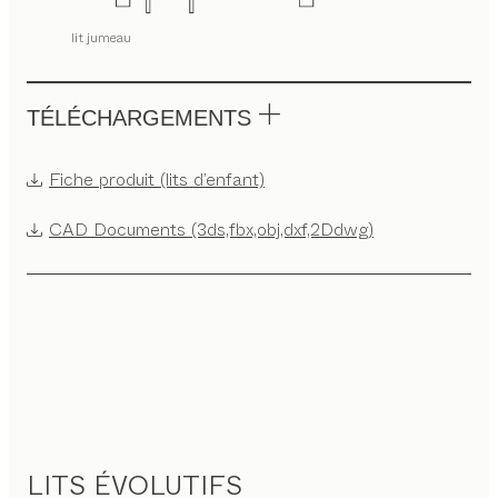
lit jumeau
TÉLÉCHARGEMENTS
Fiche produit (lits d’enfant)
CAD Documents (3ds,fbx,obj,dxf,2Ddwg)
LITS ÉVOLUTIFS