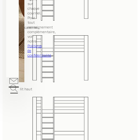
sur
chaque
courriel.
Pour
tout
renseignement
lit caverne
complémentaire,
voir
notre
Politique
de
confidentialité
.
lit haut