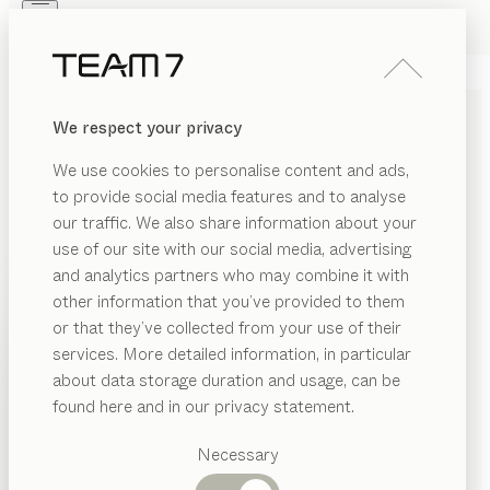
Skip to main content
Skip to page footer
PRODUITS
INSPIRATION
QUI SOMMES-NOUS
We respect your privacy
REVENDEUR
COMMODES
We use cookies to personalise content and ads,
INDIVIDUELLES EN BOIS
to provide social media features and to analyse
MASSIF
our traffic. We also share information about your
use of our site with our social media, advertising
and analytics partners who may combine it with
Les commodes en bois massif de TEAM 7, disponibles
other information that you’ve provided to them
en plusieurs finitions et essences, s’entendent à
PRODUITS
or that they’ve collected from your use of their
merveille avec nos lits. Elles offrent une grande liberté
services. More detailed information, in particular
ÉRIAU
d’aménagement et s’adaptent à vos besoins de
INSPIRATION
Catégories
about data storage duration and usage, can be
rangement.
AFFICHER
is
suggérées
QUI SOMMES-NOUS
found here and in our privacy statement.
MATÉRIAU
FINITION
TOUS LES FILTRES
Tables
ir
REVENDEUR
commode
riletto
Cuisines
Necessary
rre
Rayonnages
de
Kai Stania
Lits