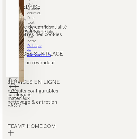
sur
ENTREPRISE
chaque
courriel.
contact
Pour
carrière
tout
CGV
politique de confidentialité
renseignement
mentions légales
complémentaire,
paramètres des cookies
voir
notre
Politique
de
SERVICES SUR PLACE
confidentialité
.
trouver un revendeur
SERVICES EN LIGNE
produits configurables
catalogues
matériaux
nettoyage & entretien
FAQs
TEAM7-HOME.COM