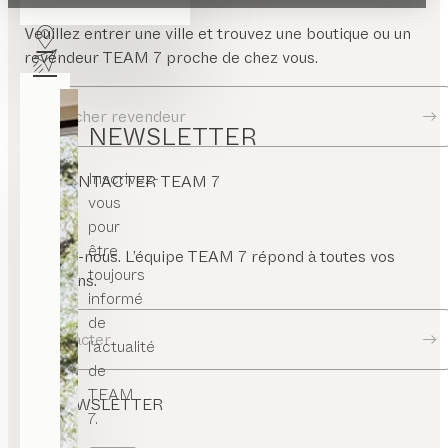
Veuillez entrer une ville et trouvez une boutique ou un
revendeur TEAM 7 proche de chez vous.
Chercher revendeur
NEWSLETTER
Inscrivez-
CONTACTER TEAM 7
vous
pour
être
Écrivez-nous. L’équipe TEAM 7 répond à toutes vos
toujours
questions.
informé
de
Contacter
l’actualité
de
TEAM
NEWSLETTER
7.