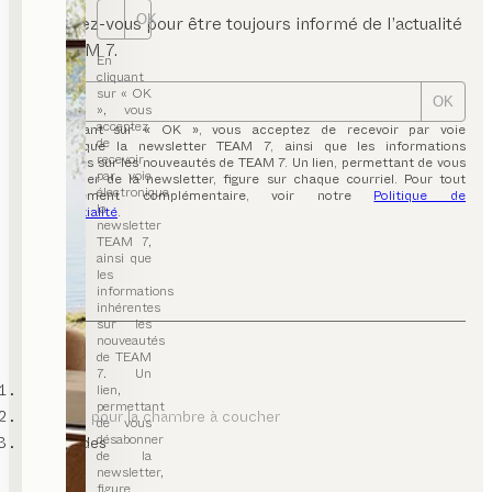
OK
Inscrivez-vous pour être toujours informé de l’actualité
de TEAM 7.
En
cliquant
sur « OK
OK
», vous
acceptez
En cliquant sur « OK », vous acceptez de recevoir par voie
de
électronique la newsletter TEAM 7, ainsi que les informations
recevoir
inhérentes sur les nouveautés de TEAM 7. Un lien, permettant de vous
par voie
désabonner de la newsletter, figure sur chaque courriel. Pour tout
électronique
renseignement complémentaire, voir notre
Politique de
la
confidentialité
.
newsletter
TEAM 7,
ainsi que
les
informations
inhérentes
sur les
nouveautés
de TEAM
7. Un
TEAM 7
lien,
permettant
meubles pour la chambre à coucher
de vous
désabonner
commodes
de la
newsletter,
figure