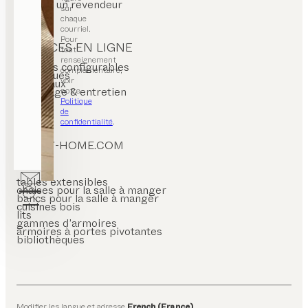
trouver un revendeur
sur
chaque
courriel.
Pour
SERVICES EN LIGNE
tout
renseignement
produits configurables
complémentaire,
catalogues
voir
matériaux
nettoyage & entretien
notre
FAQs
Politique
de
confidentialité
.
TEAM7-HOME.COM
tables extensibles
chaises pour la salle à manger
bancs pour la salle à manger
cuisines bois
lits
gammes d’armoires
armoires à portes pivotantes
bibliothèques
Modifier les langue et adresse
French (France)