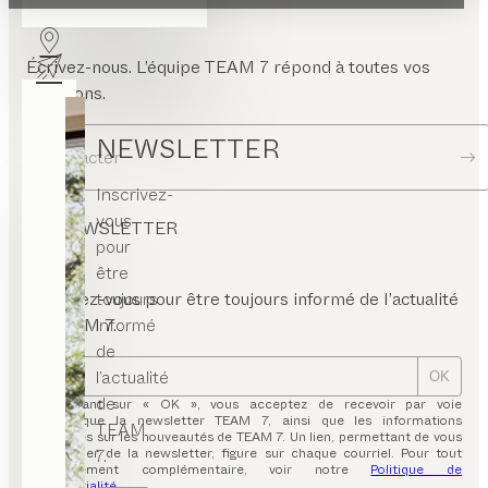
Écrivez-nous. L’équipe TEAM 7 répond à toutes vos
questions.
NEWSLETTER
Contacter
Inscrivez-
vous
NEWSLETTER
pour
être
toujours
Inscrivez-vous pour être toujours informé de l’actualité
informé
de TEAM 7.
de
l’actualité
OK
de
En cliquant sur « OK », vous acceptez de recevoir par voie
électronique la newsletter TEAM 7, ainsi que les informations
TEAM
inhérentes sur les nouveautés de TEAM 7. Un lien, permettant de vous
7.
désabonner de la newsletter, figure sur chaque courriel. Pour tout
renseignement complémentaire, voir notre
Politique de
confidentialité
.