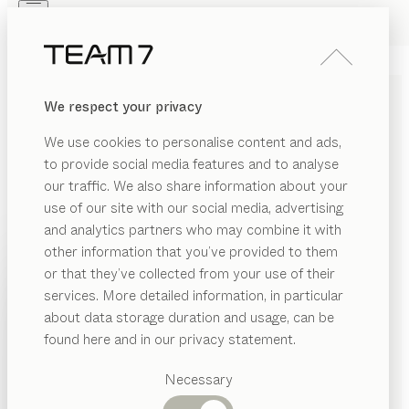
Skip to main content
Skip to page footer
PRODUITS
INSPIRATION
QUI SOMMES-NOUS
We respect your privacy
REVENDEUR
DE BELLES COIFFEUSES
We use cookies to personalise content and ads,
EN BOIS MASSIF
to provide social media features and to analyse
our traffic. We also share information about your
Les coiffeuses en bois massif de TEAM 7 ajoutent une
use of our site with our social media, advertising
touche de grâce dans votre chambre à coucher.
and analytics partners who may combine it with
Associées à un design sophistiqué, au savoir-faire
other information that you’ve provided to them
artisanal et aux détails soignés, elles créent un espace
PRODUITS
or that they’ve collected from your use of their
agréable et accueillant.
services. More detailed information, in particular
ÉRIAU
INSPIRATION
Catégories
MATÉRIAU
FINITION
TOUS LES FILTRES
about data storage duration and usage, can be
AFFICHER
is
suggérées
QUI SOMMES-NOUS
élément intermédaire console
found here and in our privacy statement.
de
Tables
Sebastian Desch
ir
REVENDEUR
Cuisines
Necessary
console
riletto
Rayonnages
TION
Lits
de
Kai Stania