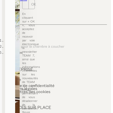
OK
En
cliquant
sur « OK
», vous
acceptez
de
recevoir
TEAM 7
par voie
électronique
meubles pour la chambre à coucher
la
newsletter
coiffeuses
TEAM 7,
ainsi que
les
informations
ENTREPRISE
inhérentes
sur les
contact
nouveautés
carrière
de TEAM
CGV
politique de confidentialité
7. Un
mentions légales
lien,
paramètres des cookies
permettant
de vous
désabonner
de la
SERVICES SUR PLACE
newsletter,
figure