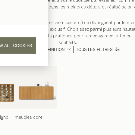
igences, à votre espace et à votre quotidien, à l’extérieur comme
x, tout est conçu jusque dans les moindres détails et réalisé selo
orte-pantalons ou porte-chemises etc.) se distinguent par leur c
uipées d’un éclairage LED exclusif. Choisissez parmi plusieurs haut
armi de nombreux éléments pratiques pour l’aménagement intérieur 
souhaits.
W ALL COOKIES
MATÉRIAU
FINITION
TOUS LES FILTRES
iligno
meubles
core