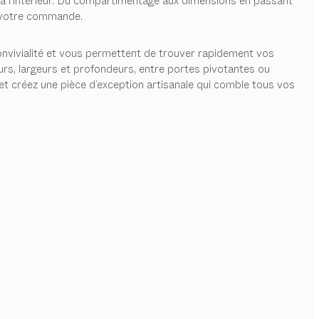
 à l’intérieur. Du compartimentage aux dimensions en passant
n votre commande.
onvivialité et vous permettent de trouver rapidement vos
eurs, largeurs et profondeurs, entre portes pivotantes ou
et créez une pièce d’exception artisanale qui comble tous vos