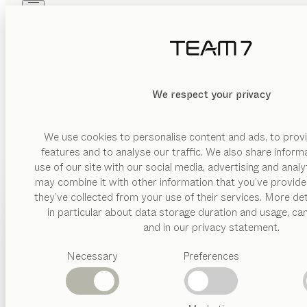
Skip to main content
Skip to page footer
PRODUITS
INSPIRATION
QUI SOMMES-NOUS
REVENDEUR
MATÉRIAU
We respect your privacy
EFFACER
AFFICHER
bois
verre
We use cookies to personalise content and ads, to provi
features and to analyse our traffic. We also share inform
FINITION
use of our site with our social media, advertising and anal
may combine it with other information that you’ve provide
avec
PRODUITS
they’ve collected from your use of their services. More det
éclairage
in particular about data storage duration and usage, ca
INSPIRATION
Catégories
tiroir
and in our privacy statement.
suggérées
porte
QUI SOMMES-NOUS
coulissante
Necessary
Preferences
Tables
GAMMES D’
Cuisines
REVENDEUR
porte
Rayonnages
pivotante
Lits