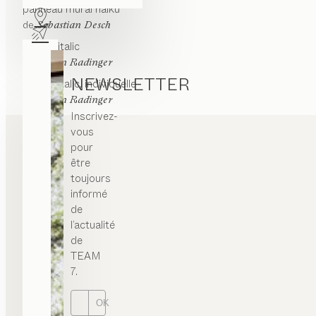
panneau mural
haiku
de
Sebastian Desch
échelle
italic
de
Stefan Radinger
NEWSLETTER
échelle
italic
individuelle
de
Stefan Radinger
Inscrivez-
vous
pour
être
toujours
informé
de
l’actualité
de
TEAM
7.
OK