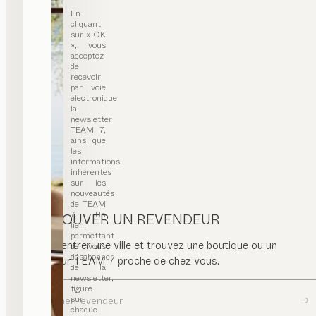
En
cliquant
sur « OK
», vous
acceptez
de
recevoir
par voie
électronique
la
newsletter
TEAM 7,
ainsi que
les
informations
inhérentes
sur les
nouveautés
de TEAM
7. Un
TROUVER UN REVENDEUR
lien,
permettant
Veuillez entrer une ville et trouvez une boutique ou un
de vous
désabonner
revendeur TEAM 7 proche de chez vous.
de la
newsletter,
figure
sur
Chercher revendeur
chaque