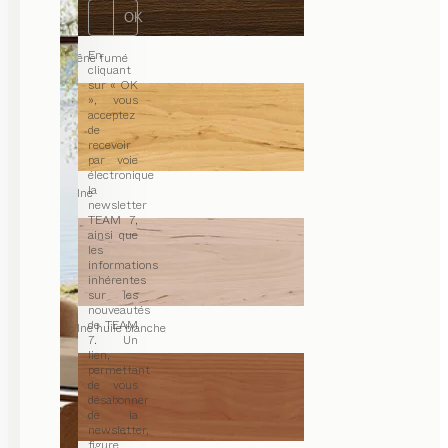
OK
En
chêne fumé
cliquant
sur « OK
», vous
acceptez
de
recevoir
par voie
électronique
la
aulne
newsletter
TEAM 7,
ainsi que
les
informations
inhérentes
sur les
nouveautés
de TEAM
aulne huile blanche
7. Un
lien,
permettant
de vous
désabonner
de la
newsletter,
figure