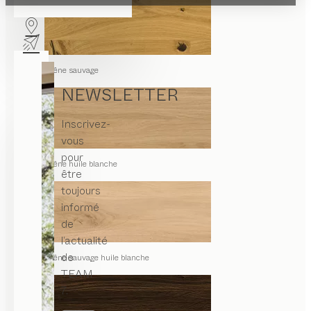
chêne sauvage
NEWSLETTER
Inscrivez-
vous
pour
chêne huile blanche
être
toujours
informé
de
l’actualité
de
chêne sauvage huile blanche
TEAM
7.