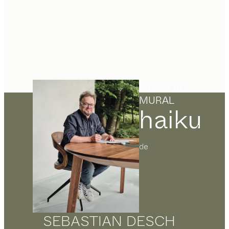
PANNEAU
MURAL
haiku
de
SEBASTIAN DESCH