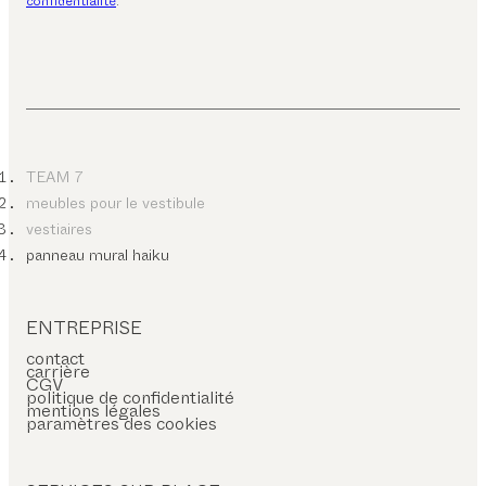
confidentialité
.
TEAM 7
meubles pour le vestibule
vestiaires
panneau mural haiku
ENTREPRISE
contact
carrière
CGV
politique de confidentialité
mentions légales
paramètres des cookies