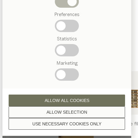
sont traitées à l’huile naturelle.
Termes
Preferences
favoris
Artisanat
Autrichien
Statistics
Design
noyer
de luxe
TEAM
7
World
Marketing
noyer aspect sauvage
ALLOW ALL COOKIES
ALLOW SELECTION
table
nya
chaise
nya
rayonnage
fi
USE NECESSARY COOKIES ONLY
chêne