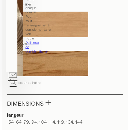
sur
merisier
chaque
courriel.
Pour
tout
renseignement
complémentaire,
voir
notre
Politique
hêtre
de
confidentialité
.
cœur de hêtre
DIMENSIONS
largeur
54, 64, 79, 94, 104, 114, 119, 134, 144