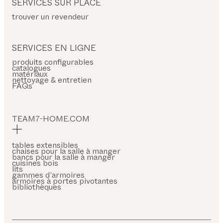
SERVICES SUR PLACE
trouver un revendeur
SERVICES EN LIGNE
produits configurables
catalogues
matériaux
nettoyage & entretien
FAQs
TEAM7-HOME.COM
tables extensibles
chaises pour la salle à manger
bancs pour la salle à manger
cuisines bois
lits
gammes d’armoires
armoires à portes pivotantes
bibliothèques