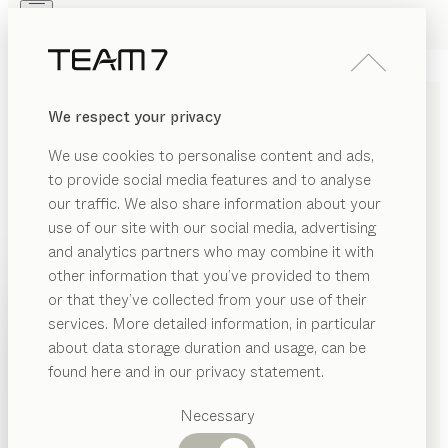
Skip to main content
Skip to page footer
PRODUITS
INSPIRATION
QUI SOMMES-NOUS
We respect your privacy
REVENDEUR
PANNEAU MURAL
haiku
We use cookies to personalise content and ads,
de
Sebastian Desch
to provide social media features and to analyse
our traffic. We also share information about your
use of our site with our social media, advertising
haiku est empreint d’un design minimaliste. Selon sa
and analytics partners who may combine it with
conception, le cadre en bois massif peut prendre
other information that you’ve provided to them
différentes fonctions : miroir, panneau en bois naturel
PRODUITS
or that they’ve collected from your use of their
ou les deux combinés.
services. More detailed information, in particular
INSPIRATION
TROUVER UN REVENDEUR
Catégories
about data storage duration and usage, can be
suggérées
QUI SOMMES-NOUS
found here and in our privacy statement.
ESSENCES DE BOIS
Tables
REVENDEUR
Cuisines
Necessary
Sauf stipulation contraire, toutes les surfaces en bois
Rayonnages
Lits