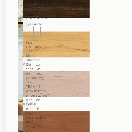
7 auf
dem
Laufenden.
Eiche geräuchert
OK
Indem
Sie auf
„OK“
klicken,
stimmen
Erle
Sie zu,
dass Sie
mit der
Zusendung
des
TEAM 7
Newsletters
einverstanden
sind und
Erle Weißöl
damit
per E-
Mail
Informationen
über
Aktuelles
bei