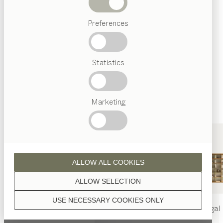
Wenn nicht anders angeführt, werden alle
Abverkauf
Holzoberflächen mit reinem Naturöl veredelt.
Preferences
Beliebte
Begriffe
Österreichisches
Statistics
Handwerk
Interior
Design
Nussbaum
TEAM
7
Marketing
Welt
Nussbaum Wild
ALLOW ALL COOKIES
ALLOW SELECTION
USE NECESSARY COOKIES ONLY
nya
Tisch
nya
Stuhl
filigno
Regal
Eiche