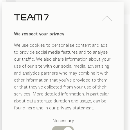
Skip to main content
Skip to page footer
PRODUKTE
INSPIRATION
ÜBER UNS
We respect your privacy
HÄNDLER
haiku
WANDPANEEL
We use cookies to personalise content and ads,
von
to provide social media features and to analyse
Sebastian Desch
our traffic. We also share information about your
use of our site with our social media, advertising
Reduktion ist prägend für das Design von haiku.
and analytics partners who may combine it with
Massives Holz bildet den Rahmen, der je nach
other information that you’ve provided to them
Gestaltung klare Funktionen für verschiedene
PRODUKTE
or that they’ve collected from your use of their
Anwendungen erfüllt, ob als Naturholzpaneel, Spiegel
services. More detailed information, in particular
INSPIRATION
oder als Kombination aus beiden.
Vorgeschlagene
about data storage duration and usage, can be
HÄNDLER FINDEN
Kategorien
ÜBER UNS
found here and in our privacy statement.
Esstische
HOLZARTEN
HÄNDLER
Küchen
Necessary
Regale
Betten