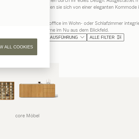
 Arbeitsplatz und bestechen durch ihr edles Design. Ausgestattet m
. Im Handumdrehen lassen sie sich von einer eleganten Kommode in
deal für alle, die ihr Homeoffice im Wohn- oder Schlafzimmer integ
Bildschirme im Nu aus dem Blickfeld.
MATERIAL
AUSFÜHRUNG
ALLE FILTER
W ALL COOKIES
core
Möbel