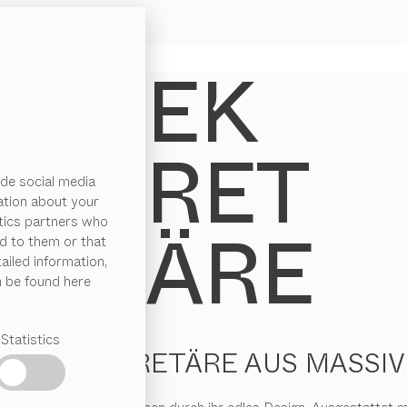
de social media
ation about your
ytics partners who
d to them or that
ailed information,
n be found here
Statistics
ANTE SEKRETÄRE AUS MASSI