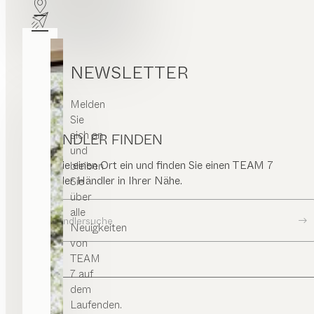
NEWSLETTER
Melden
Sie
sich an
HÄNDLER FINDEN
und
Geben Sie einen Ort ein und finden Sie einen TEAM 7
bleiben
Store oder Händler in Ihrer Nähe.
Sie
über
alle
Zur Händlersuche
Neuigkeiten
von
TEAM
7 auf
dem
Laufenden.