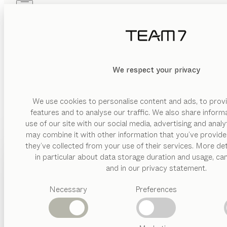
Skip to main content
Skip to page footer
PRODUKTE
INSPIRATION
ÜBER UNS
HÄNDLER
MATERIAL
We respect your privacy
LÖSCHEN
ANZEIGEN
Holz
Glas
We use cookies to personalise content and ads, to provi
features and to analyse our traffic. We also share inform
Keramik
use of our site with our social media, advertising and anal
Leder
may combine it with other information that you’ve provide
PRODUKTE
they’ve collected from your use of their services. More det
Metall
in particular about data storage duration and usage, ca
Stricktex
INSPIRATION
Vorgeschlagene
and in our privacy statement.
Kategorien
ÜBER UNS
AUSFÜHRUNG
Necessary
Preferences
Esstische
ELEG
Küchen
HÄNDLER
Gestell
Regale
Sockelplatte
Betten
Abverkauf