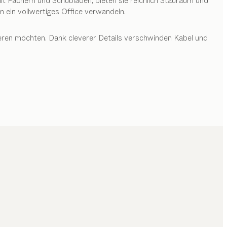
it Fächern und Schubladen, bieten sie reichlich Stauraum und
 ein vollwertiges Office verwandeln.
rieren möchten. Dank cleverer Details verschwinden Kabel und