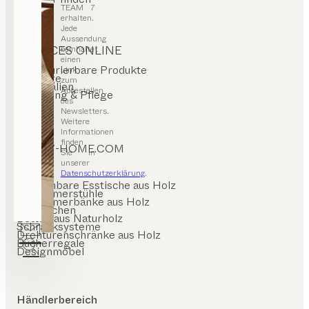
Stores
TEAM 7
erhalten.
Jede
Aussendung
SERVICES ONLINE
beinhaltet
einen
Konfigurierbare Produkte
Link
Kataloge
zum
Materialien
Abbestellen
Reinigung & Pflege
des
FAQ
Newsletters.
Weitere
Informationen
finden
TEAM7-HOME.COM
Sie in
unserer
Datenschutzerklärung
.
Ausziehbare Esstische aus Holz
Esszimmerstühle
Esszimmerbänke aus Holz
Holzküchen
Betten aus Naturholz
Schranksysteme
Drehtürenschränke aus Holz
Bücherregale
Designmöbel
Händlerbereich