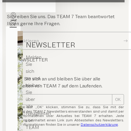
Schreiben Sie uns. Das TEAM 7 Team beantwortet
Ihnen gerne Ihre Fragen.
Kontaktieren
NEWSLETTER
Melden
NEWSLETTER
Sie
sich
an und
Melden Sie sich an und bleiben Sie über alle
bleiben
Neuigkeiten von TEAM 7 auf dem Laufenden.
Sie
über
OK
alle
Indem Sie auf „OK“ klicken, stimmen Sie zu, dass Sie mit der
Zusendung des TEAM 7 Newsletters einverstanden sind und damit per
Neuigkeiten
E-Mail Informationen über Aktuelles bei TEAM 7 erhalten. Jede
von
Aussendung beinhaltet einen Link zum Abbestellen des Newsletters.
Weitere Informationen finden Sie in unserer
Datenschutzerklärung
.
TEAM