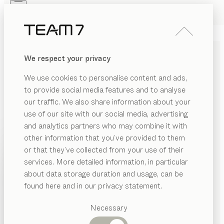
Skip to main content
Skip to page footer
PRODUKTE
INSPIRATION
ÜBER UNS
We respect your privacy
HÄNDLER
MODERNE SEKRETÄRE
We use cookies to personalise content and ads,
AUS MASSIVHOLZ
to provide social media features and to analyse
our traffic. We also share information about your
Unsere Sekretäre aus Massivholz sorgen für einen
use of our site with our social media, advertising
stilvollen Arbeitsplatz und bestechen durch ihr edles
and analytics partners who may combine it with
Design. Ausgestattet mit Fächern und Schubladen,
other information that you’ve provided to them
bieten sie reichlich Stauraum und bringen System in Ihr
PRODUKTE
or that they’ve collected from your use of their
Arbeitsumfeld. Im Handumdrehen lassen sie sich von
services. More detailed information, in particular
RIAL
INSPIRATION
einer eleganten Kommode in ein vollwertiges Office
Vorgeschlagene
about data storage duration and usage, can be
ANZEIGEN
verwandeln.
...mehr lesen
lz
Kategorien
ÜBER UNS
found here and in our privacy statement.
MATERIAL
AUSFÜHRUNG
ALLE FILTER
Esstische
as
HÄNDLER
Küchen
Necessary
sol
Sekretär
eramik
Regale
von
Sebastian Desch
Betten