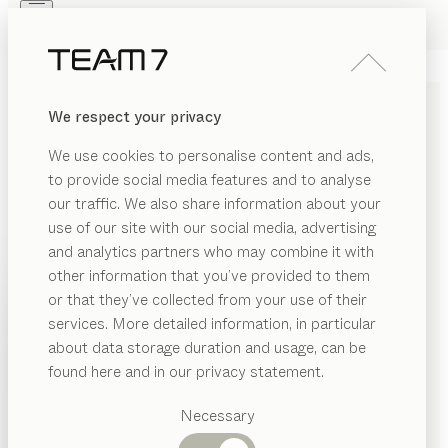
Skip to main content
Skip to page footer
PRODUKTE
INSPIRATION
ÜBER UNS
We respect your privacy
HÄNDLER
We use cookies to personalise content and ads,
KONFIGURIERBARE
to provide social media features and to analyse
our traffic. We also share information about your
PRODUKTE
use of our site with our social media, advertising
and analytics partners who may combine it with
Bei den Produkten in unserem 3D-Konfigurator können
other information that you’ve provided to them
Sie jedes Detail selbst bestimmen, von den
PRODUKTE
or that they’ve collected from your use of their
Abmessungen bis hin zu den Oberflächen. Erleben Sie
services. More detailed information, in particular
NBEREICH
INSPIRATION
individuelle Planungsfreiheit und erschaffen Sie Möbel,
Vorgeschlagene
about data storage duration and usage, can be
ANZEIGEN
die perfekt zu Ihnen und Ihrem Zuhause passen.
sszimmer
Kategorien
ÜBER UNS
found here and in our privacy statement.
WOHNBEREICH
KATEGORIE
ALLE FILTER
Esstische
inderzimmer
HÄNDLER
Küchen
nya
Tisch
Necessary
ohnzimmer
Regale
Konfigurierbar
von
Stephanie Jasny
Betten