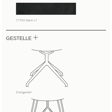
77750 black L7
GESTELLE
Drehgestell