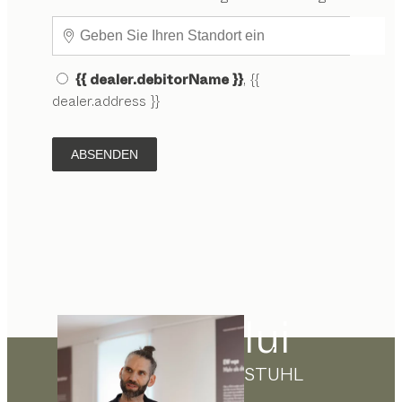
{{ dealer.debitorName }}
, {{
dealer.address }}
ABSENDEN
lui
STUHL