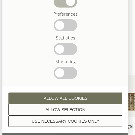
Wenn nicht anders angeführt, werden alle
Abverkauf
Holzoberflächen mit reinem Naturöl veredelt.
Preferences
Beliebte
Begriffe
Österreichisches
Statistics
Handwerk
Interior
Design
Nussbaum
TEAM
7
Marketing
Welt
Eiche
ALLOW ALL COOKIES
ALLOW SELECTION
USE NECESSARY COOKIES ONLY
nya
Tisch
nya
Stuhl
filigno
Regal
Eiche Weißöl