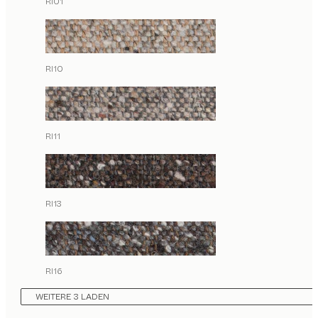
RI01
RI10
RI11
RI13
RI16
WEITERE 3 LADEN