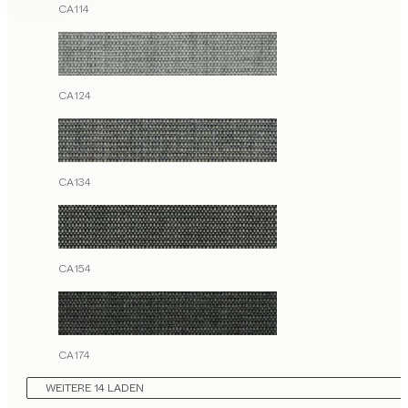
CA114
CA124
CA134
CA154
CA174
WEITERE 14 LADEN