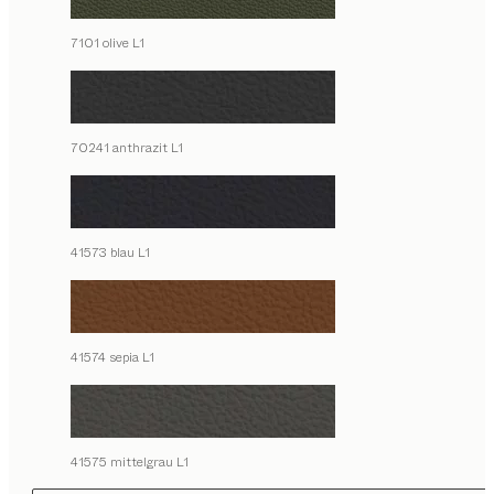
7101 olive L1
70241 anthrazit L1
41573 blau L1
41574 sepia L1
41575 mittelgrau L1