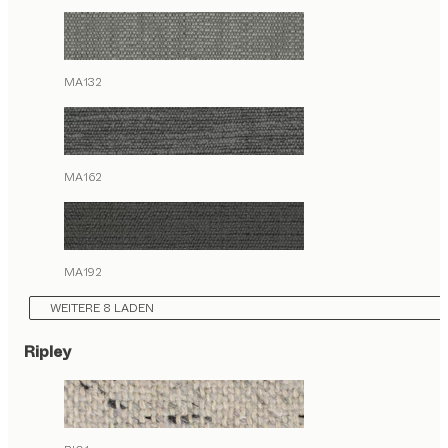
MA132
MA162
MA192
WEITERE 8 LADEN
Ripley