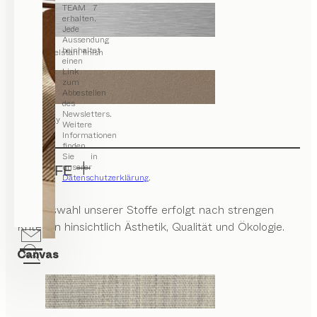
TEAM 7
erhalten.
Jede
Aussendung
beinhaltet
Edelstahl finish
einen
Link
zum
Abbestellen
des
Newsletters.
clay
Weitere
Informationen
finden
Sie in
unserer
STOFFE
Datenschutzerklärung
.
Die Auswahl unserer Stoffe erfolgt nach strengen
Kriterien hinsichtlich Ästhetik, Qualität und Ökologie.
Canvas