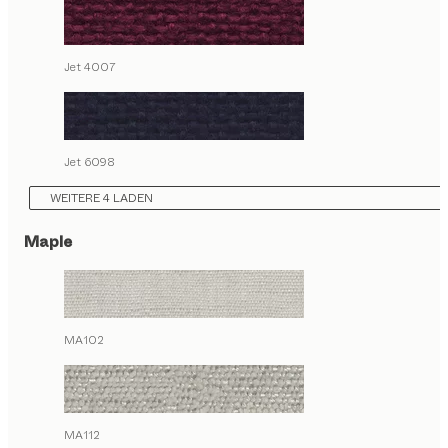
Jet 4007
Jet 6098
WEITERE 4 LADEN
Maple
MA102
MA112