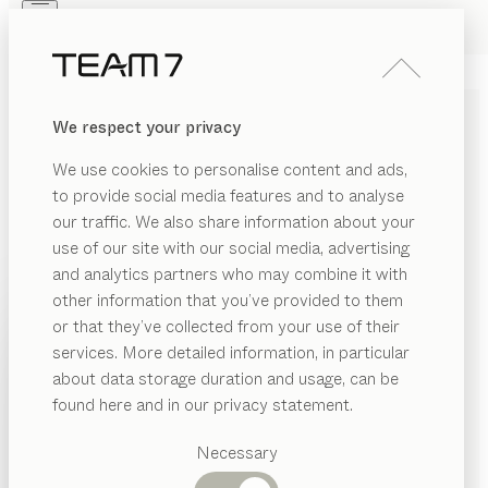
Skip to main content
Skip to page footer
PRODUKTE
INSPIRATION
ÜBER UNS
We respect your privacy
HÄNDLER
lui
STUHL
We use cookies to personalise content and ads,
von
to provide social media features and to analyse
Jacob Strobel
our traffic. We also share information about your
use of our site with our social media, advertising
lui vereint entspannte Attitüde mit zeitloser Eleganz.
and analytics partners who may combine it with
Edel und leger zugleich, wirkt er in jedem Umfeld
other information that you’ve provided to them
passend und offenbart dabei außergewöhnlichen
PRODUKTE
or that they’ve collected from your use of their
Sitzkomfort. Ob am Esstisch oder im Homeoffice – lui
services. More detailed information, in particular
INSPIRATION
ist immer stilsicher.
Vorgeschlagene
about data storage duration and usage, can be
KONFIGURIEREN
Kategorien
ÜBER UNS
found here and in our privacy statement.
Esstische
HOLZARTEN
HÄNDLER
Küchen
Necessary
Regale
Betten