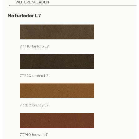
WEITERE 14 LADEN
Naturleder L7
77710 tartufo L7
77720 umbra L7
77730 brandy L7
77740 brown L7