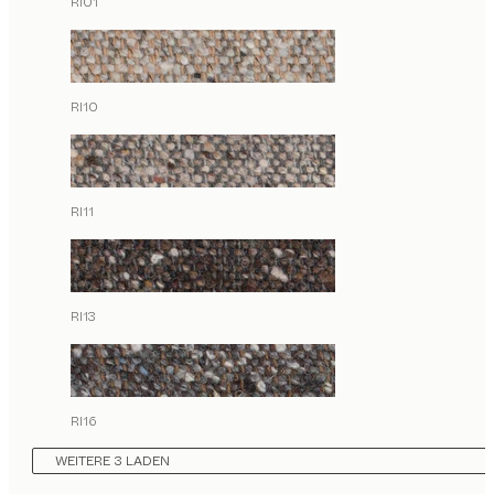
RI01
RI10
RI11
RI13
RI16
WEITERE 3 LADEN