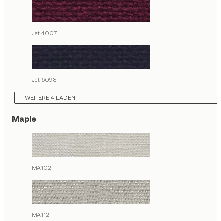
Jet 4007
Jet 6098
WEITERE 4 LADEN
Maple
MA102
MA112