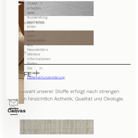
TEAM 7
erhalten.
Jede
Aussendung
beinhaltet
Edelstahl finish
einen
Link
zum
Abbestellen
des
Newsletters.
clay
Weitere
Informationen
finden
Sie in
unserer
STOFFE
Datenschutzerklärung
.
Die Auswahl unserer Stoffe erfolgt nach strengen
Kriterien hinsichtlich Ästhetik, Qualität und Ökologie.
Canvas