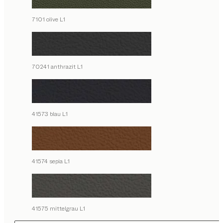
7101 olive L1
70241 anthrazit L1
41573 blau L1
41574 sepia L1
41575 mittelgrau L1