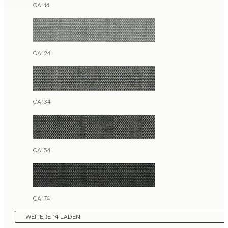
CA114
CA124
CA134
CA154
CA174
WEITERE 14 LADEN