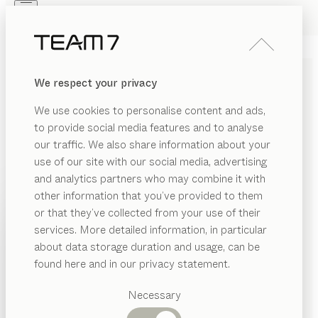
Skip to main content
Skip to page footer
PRODUKTE
INSPIRATION
ÜBER UNS
We respect your privacy
HÄNDLER
lui
STUHL
We use cookies to personalise content and ads,
von
to provide social media features and to analyse
Jacob Strobel
our traffic. We also share information about your
use of our site with our social media, advertising
lui vereint entspannte Attitüde mit zeitloser Eleganz.
and analytics partners who may combine it with
Edel und leger zugleich, wirkt er in jedem Umfeld
other information that you’ve provided to them
passend und offenbart dabei außergewöhnlichen
PRODUKTE
or that they’ve collected from your use of their
Sitzkomfort. Ob am Esstisch oder im Homeoffice – lui
services. More detailed information, in particular
INSPIRATION
ist immer stilsicher.
Vorgeschlagene
about data storage duration and usage, can be
KONFIGURIEREN
Kategorien
ÜBER UNS
found here and in our privacy statement.
Esstische
HOLZARTEN
HÄNDLER
Küchen
Necessary
Regale
Betten