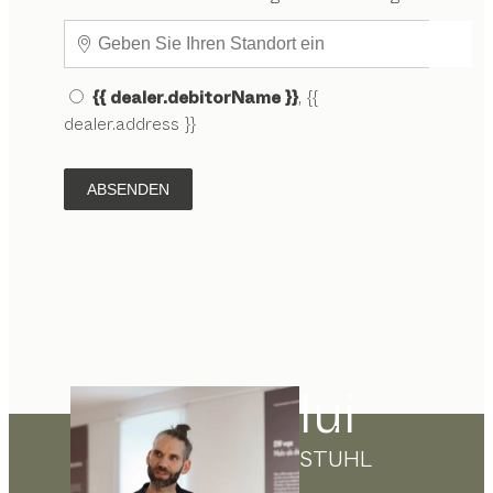
{{ dealer.debitorName }}
, {{
dealer.address }}
ABSENDEN
lui
STUHL