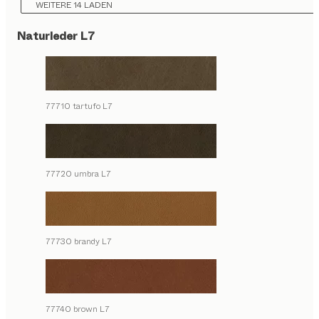
WEITERE 14 LADEN
Naturleder L7
77710 tartufo L7
77720 umbra L7
77730 brandy L7
77740 brown L7