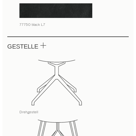
77750 black L7
GESTELLE
Drehgestell