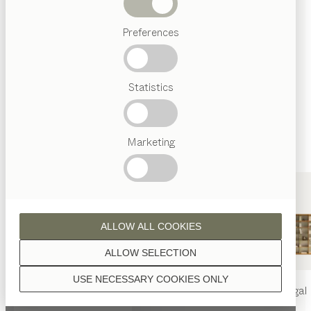
Wenn nicht anders angeführt, werden alle
Abverkauf
Holzoberflächen mit reinem Naturöl veredelt.
Preferences
Beliebte
Begriffe
Österreichisches
Statistics
Handwerk
Interior
Design
Nussbaum
TEAM
7
Marketing
Welt
Eiche
ALLOW ALL COOKIES
ALLOW SELECTION
USE NECESSARY COOKIES ONLY
nya
Tisch
nya
Stuhl
filigno
Regal
Eiche Weißöl