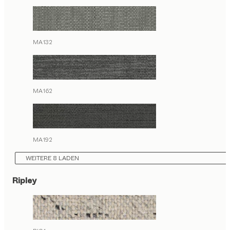
MA132
MA162
MA192
WEITERE 8 LADEN
Ripley