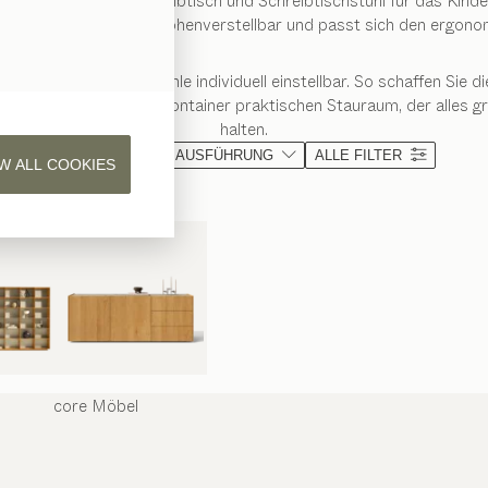
ach dem geeigneten Schreibtisch und Schreibtischstuhl für das Kin
ch aus Massivholz ist höhenverstellbar und passt sich den ergonom
Kinderschreibtischstühle individuell einstellbar. So schaffen Sie
ie kids Schreibtisch-Container praktischen Stauraum, der alles gri
halten.
MATERIAL
AUSFÜHRUNG
ALLE FILTER
W ALL COOKIES
core
Möbel