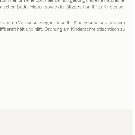
derzimmer, um eine optimale Lernumgebung und eine natürliche
ischen Bedürfnissen sowie der Sitzposition Ihres Kindes an.
 die besten Voraussetzungen, dass Ihr Kind gesund und bequem
ffbereit hält und hilft, Ordnung am Kinderschreibtischtisch zu