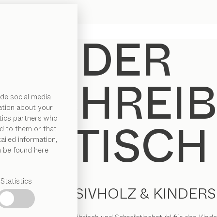
de social media
ation about your
ytics partners who
d to them or that
ailed information,
n be found here
Statistics
H AUS MASSIVHOLZ & KINDER