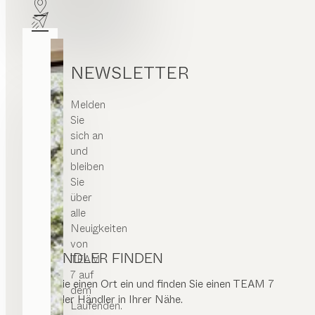
NEWSLETTER
Melden
Sie
sich an
und
bleiben
Sie
über
alle
Neuigkeiten
von
HÄNDLER FINDEN
TEAM
7 auf
Geben Sie einen Ort ein und finden Sie einen TEAM 7
dem
Store oder Händler in Ihrer Nähe.
Laufenden.