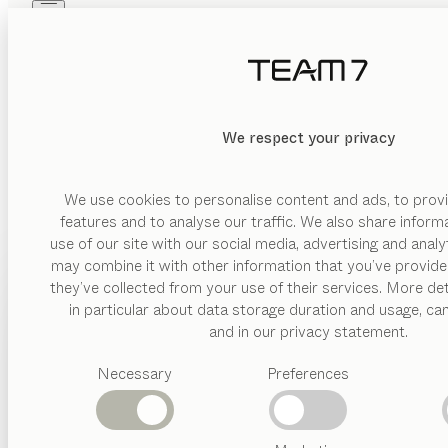
Skip to main content
Skip to page footer
PRODUKTE
INSPIRATION
ÜBER UNS
HÄNDLER
MATERIAL
We respect your privacy
LÖSCHEN
ANZEIGEN
Holz
Stoff
We use cookies to personalise content and ads, to provi
features and to analyse our traffic. We also share inform
Metall
use of our site with our social media, advertising and anal
may combine it with other information that you’ve provide
AUSFÜHRUNG
PRODUKTE
they’ve collected from your use of their services. More det
in particular about data storage duration and usage, ca
Rollen
INSPIRATION
Vorgeschlagene
and in our privacy statement.
höhenverstellbar
Kategorien
ÜBER UNS
Drehtür
Necessary
Preferences
Esstische
KINDERSCHREIBTISC
Küchen
HÄNDLER
Lade
Regale
Betten
Abverkauf