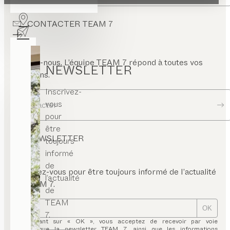
CONTACTER TEAM 7
Écrivez-nous. L’équipe TEAM 7 répond à toutes vos
NEWSLETTER
questions.
Inscrivez-
vous
Contacter
pour
être
NEWSLETTER
toujours
informé
de
Inscrivez-vous pour être toujours informé de l’actualité
l’actualité
de TEAM 7.
de
TEAM
OK
7.
En cliquant sur « OK », vous acceptez de recevoir par voie
électronique la newsletter TEAM 7, ainsi que les informations