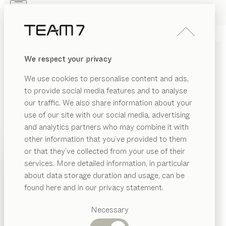
Skip to main content
Skip to page footer
PRODUITS
INSPIRATION
QUI SOMMES-NOUS
We respect your privacy
REVENDEUR
BUREAU ENFANT EN BOIS
We use cookies to personalise content and ads,
MASSIF ET CHAISES DE
to provide social media features and to analyse
BUREAU ENFANT
our traffic. We also share information about your
use of our site with our social media, advertising
and analytics partners who may combine it with
La question du bureau et de la chaise idoines se pose
other information that you’ve provided to them
dès la scolarisation afin de créer une ambiance
PRODUITS
or that they’ve collected from your use of their
naturelle propice à la lecture et à l’écriture. Notre
services. More detailed information, in particular
ÉRIAU
bureau kids en bois massif, qui s’adapte aux besoins de
INSPIRATION
Catégories
about data storage duration and usage, can be
l’enfant en termes d’ergonomie et à sa position assise,
AFFICHER
is
suggérées
QUI SOMMES-NOUS
found here and in our privacy statement.
est réglable en hauteur.
...lire plus
Tables
ssu
MATÉRIAU
FINITION
TOUS LES FILTRES
REVENDEUR
Cuisines
Necessary
tal
Rayonnages
bureau
kids
Lits