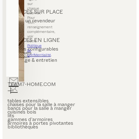
sur
chaque
SERVICES SUR PLACE
courriel.
Pour
trouver un revendeur
tout
renseignement
complémentaire,
voir
SERVICES EN LIGNE
notre
Politique
produits configurables
de
catalogues
confidentialité
.
matériaux
nettoyage & entretien
FAQs
TEAM7-HOME.COM
tables extensibles
chaises pour la salle à manger
bancs pour la salle à manger
cuisines bois
lits
gammes d’armoires
armoires à portes pivotantes
bibliothèques