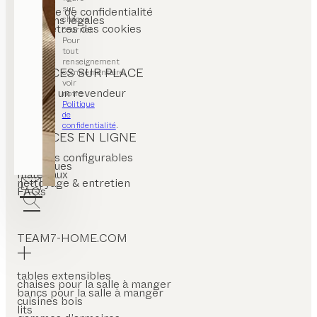
CGV
sur
politique de confidentialité
mentions légales
chaque
paramètres des cookies
courriel.
Pour
tout
renseignement
SERVICES SUR PLACE
complémentaire,
voir
trouver un revendeur
notre
Politique
de
confidentialité
.
SERVICES EN LIGNE
produits configurables
catalogues
matériaux
nettoyage & entretien
FAQs
TEAM7-HOME.COM
tables extensibles
chaises pour la salle à manger
bancs pour la salle à manger
cuisines bois
lits