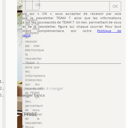
OK
OK
En cliquant sur « OK », vous acceptez de recevoir par voie
En
électronique la newsletter TEAM 7, ainsi que les informations
cliquant
inhérentes sur les nouveautés de TEAM 7. Un lien, permettant de vous
sur « OK
désabonner de la newsletter, figure sur chaque courriel. Pour tout
», vous
renseignement complémentaire, voir notre
Politique de
acceptez
confidentialité
.
de
recevoir
par voie
électronique
la
newsletter
TEAM 7,
ainsi que
les
informations
inhérentes
TEAM 7
sur les
meubles pour la salle à manger
nouveautés
de TEAM
salle à manger bancs
7. Un
lien,
permettant
de vous
ENTREPRISE
désabonner
de la
contact
newsletter,
carrière
figure