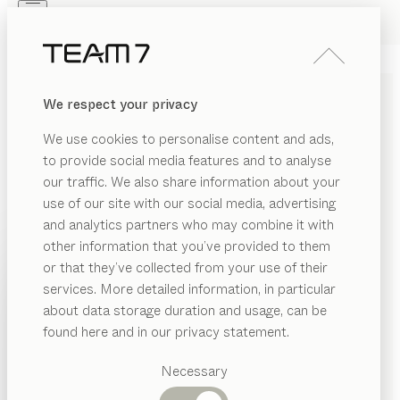
Skip to main content
Skip to page footer
PRODUITS
INSPIRATION
QUI SOMMES-NOUS
We respect your privacy
REVENDEUR
BANCS EN BOIS MASSIF
We use cookies to personalise content and ads,
POUR LA SALLE À MANGER
to provide social media features and to analyse
our traffic. We also share information about your
Nos bancs vous permettent de compléter élégamment
use of our site with our social media, advertising
votre ensemble table-chaises. En version droite ou
and analytics partners who may combine it with
d'angle, avec ou sans dossier, en cuir ou en tissu, nos
other information that you’ve provided to them
bancs garantissent une assise agréable et un confort
PRODUITS
or that they’ve collected from your use of their
optimal grâce à leur structure capitonnée. Le bois
services. More detailed information, in particular
ÉRIAU
INSPIRATION
naturel robuste leur confère une grande stabilité,
Catégories
about data storage duration and usage, can be
AFFICHER
même si vous vous serrez un peu pour laisser de la
is
suggérées
QUI SOMMES-NOUS
found here and in our privacy statement.
place à tout le monde.
Tables
ir
REVENDEUR
Cuisines
MATÉRIAU
FINITION
TOUS LES FILTRES
Necessary
ssu
Rayonnages
banc
yps
Lits