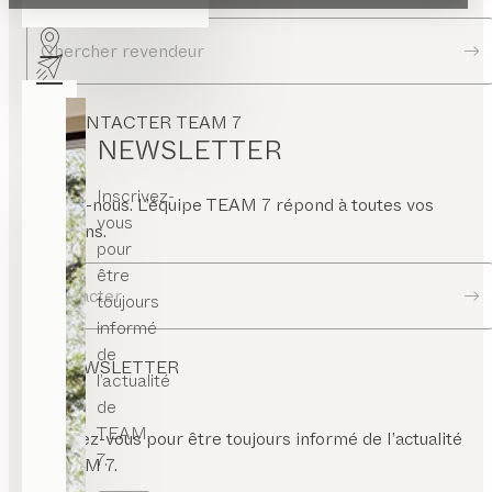
atre
eds
Chercher revendeur
CONTACTER TEAM 7
NEWSLETTER
Inscrivez-
Écrivez-nous. L’équipe TEAM 7 répond à toutes vos
vous
questions.
pour
être
Contacter
toujours
informé
de
NEWSLETTER
l’actualité
de
TEAM
Inscrivez-vous pour être toujours informé de l’actualité
7.
de TEAM 7.