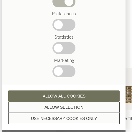
SUISSE
Termes
Preferences
favoris
Artisanat
Autrichien
Statistics
Design
de luxe
TEAM
7
World
Marketing
ALLOW ALL COOKIES
ALLOW SELECTION
TEAM 7 LAUSANNE
table
nya
chaise
nya
rayonnage
fi
USE NECESSARY COOKIES ONLY
+41 213118844