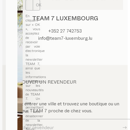
OK
En
TEAM 7 LUXEMBOURG
cliquant
sur « OK
», vous
+352 27 742753
acceptez
info@team7-luxemburg.lu
de
recevoir
par voie
électronique
la
newsletter
TEAM 7,
ainsi que
les
informations
TROUVER UN REVENDEUR
inhérentes
sur les
nouveautés
de TEAM
7. Un
Veuillez entrer une ville et trouvez une boutique ou un
lien,
permettant
revendeur TEAM 7 proche de chez vous.
de vous
désabonner
de la
newsletter,
Chercher revendeur
figure