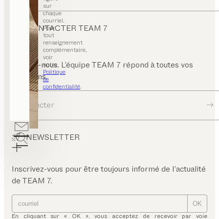
sur
chaque
courriel.
CONTACTER TEAM 7
Pour
tout
renseignement
complémentaire,
voir
Écrivez-nous. L’équipe TEAM 7 répond à toutes vos
notre
Politique
questions.
de
confidentialité
.
Contacter
NEWSLETTER
Inscrivez-vous pour être toujours informé de l’actualité
de TEAM 7.
OK
En cliquant sur « OK », vous acceptez de recevoir par voie