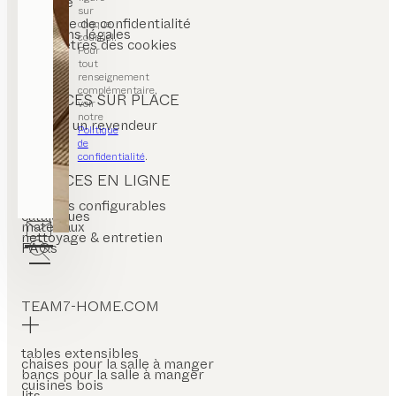
carrière
sur
CGV
politique de confidentialité
chaque
mentions légales
courriel.
paramètres des cookies
Pour
tout
renseignement
complémentaire,
SERVICES SUR PLACE
voir
notre
trouver un revendeur
Politique
de
confidentialité
.
SERVICES EN LIGNE
produits configurables
catalogues
matériaux
nettoyage & entretien
FAQs
TEAM7-HOME.COM
tables extensibles
chaises pour la salle à manger
bancs pour la salle à manger
cuisines bois
lits