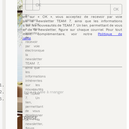
OK
OK
En
En cliquant sur « OK », vous acceptez de recevoir par voie
cliquant
électronique la newsletter TEAM 7, ainsi que les informations
sur « OK
inhérentes sur les nouveautés de TEAM 7. Un lien, permettant de vous
», vous
désabonner de la newsletter, figure sur chaque courriel. Pour tout
acceptez
renseignement complémentaire, voir notre
Politique de
de
confidentialité
.
recevoir
par voie
électronique
la
newsletter
TEAM 7,
ainsi que
les
informations
inhérentes
TEAM 7
sur les
nouveautés
meubles pour la salle à manger
de TEAM
7. Un
vitrines
lien,
permettant
de vous
désabonner
ENTREPRISE
de la
newsletter,
contact
figure