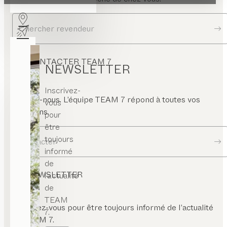
ottant
ètement
Chercher revendeur
rte
rrée
CONTACTER TEAM 7
rte
NEWSLETTER
ulissante
Inscrivez-
rte
angle
Écrivez-nous. L’équipe TEAM 7 répond à toutes vos
vous
questions.
pour
être
toujours
Contacter
informé
de
NEWSLETTER
l’actualité
de
TEAM
Inscrivez-vous pour être toujours informé de l’actualité
7.
de TEAM 7.