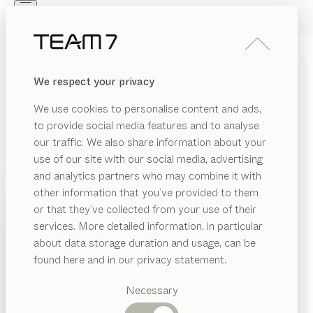
Skip to main content
Skip to page footer
PRODUITS
INSPIRATION
QUI SOMMES-NOUS
We respect your privacy
REVENDEUR
VITRINES ÉLÉGANTES EN
We use cookies to personalise content and ads,
BOIS MASSIF TEAM 7
to provide social media features and to analyse
our traffic. We also share information about your
Nos vitrines rehaussent le côté convivial de votre
use of our site with our social media, advertising
table de repas. Grâce au large choix de finitions et de
and analytics partners who may combine it with
modèles, vous pourrez créer la vôtre qui se fondera
other information that you’ve provided to them
dans votre salle à manger.
...lire plus
PRODUITS
or that they’ve collected from your use of their
MATÉRIAU
FINITION
TOUS LES FILTRES
services. More detailed information, in particular
ÉRIAU
INSPIRATION
Catégories
vitrines
filigno
about data storage duration and usage, can be
AFFICHER
is
suggérées
QUI SOMMES-NOUS
de
Sebastian Desch
found here and in our privacy statement.
Tables
tal
vitrines
nya
REVENDEUR
Cuisines
Necessary
de
Sebastian Desch
rre
Rayonnages
Lits