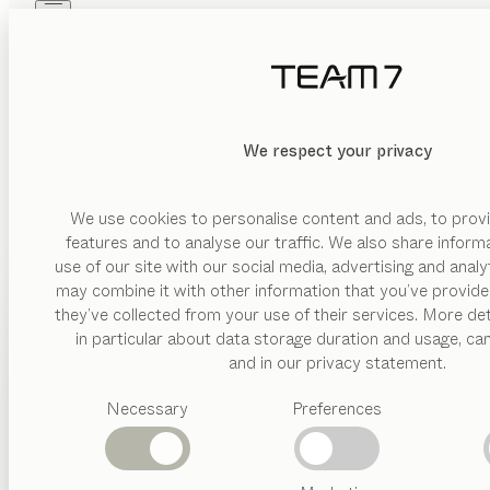
Skip to main content
Skip to page footer
PRODUITS
INSPIRATION
QUI SOMMES-NOUS
REVENDEUR
We respect your privacy
We use cookies to personalise content and ads, to provi
features and to analyse our traffic. We also share inform
use of our site with our social media, advertising and anal
may combine it with other information that you’ve provide
PRODUITS
they’ve collected from your use of their services. More det
in particular about data storage duration and usage, ca
INSPIRATION
Catégories
and in our privacy statement.
suggérées
Un fauteuil en bois massif est bien plus qu’un siège : il inca
QUI SOMMES-NOUS
Necessary
Preferences
Tables
bois massif, éléments de décoration incontournables qui don
Cuisines
REVENDEUR
Rayonnages
Lits