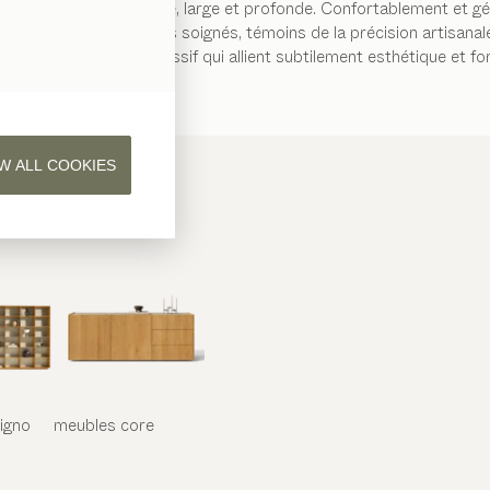
t par son assise basse, large et profonde. Confortablement et génér
 au bureau. Les détails soignés, témoins de la précision artisanale
os fauteuils en bois massif qui allient subtilement esthétique et fon
W ALL COOKIES
iligno
meubles
core