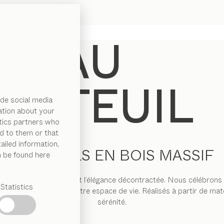
de social media
ation about your
ytics partners who
d to them or that
ailed information,
FAUTEUILS EN BOIS MASSIF
n be found here
rne le design intemporel et l’élégance décontractée. Nous célébrons 
Statistics
nent du caractère à votre espace de vie. Réalisés à partir de maté
sérénité.