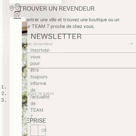
TROUVER UN REVENDEUR
Veuillez entrer une ville et trouvez une boutique ou un
revendeur TEAM 7 proche de chez vous.
NEWSLETTER
Chercher revendeur
Inscrivez-
vous
pour
être
toujours
informé
TEAM 7
de
meubles pour le salon
l’actualité
fauteuils
de
TEAM
7.
ENTREPRISE
OK
contact
carrière