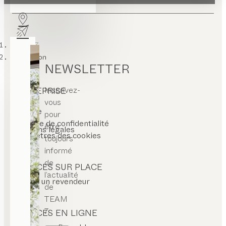
TEAM 7
Inspiration
NEWSLETTER
Inscrivez-
ENTREPRISE
vous
contact
carrière
pour
CGV
politique de confidentialité
être
mentions légales
paramètres des cookies
toujours
informé
de
SERVICES SUR PLACE
l’actualité
trouver un revendeur
de
TEAM
7.
SERVICES EN LIGNE