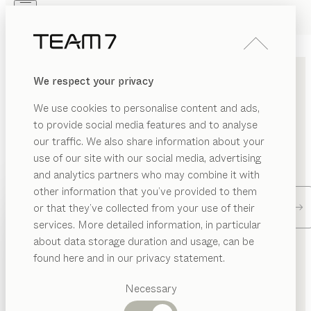
Skip to main content
Skip to page footer
PRODUITS
INSPIRATION
QUI SOMMES-NOUS
We respect your privacy
REVENDEUR
TROUVER UN REVENDEUR
We use cookies to personalise content and ads,
to provide social media features and to analyse
our traffic. We also share information about your
Veuillez entrer une ville et trouvez une boutique ou un
use of our site with our social media, advertising
revendeur TEAM 7 proche de chez vous.
and analytics partners who may combine it with
other information that you’ve provided to them
PRODUITS
Chercher revendeur
or that they’ve collected from your use of their
services. More detailed information, in particular
INSPIRATION
Catégories
about data storage duration and usage, can be
CONTACTER TEAM 7
suggérées
QUI SOMMES-NOUS
found here and in our privacy statement.
Tables
REVENDEUR
Cuisines
Necessary
Rayonnages
Écrivez-nous. L’équipe TEAM 7 répond à toutes vos
Lits