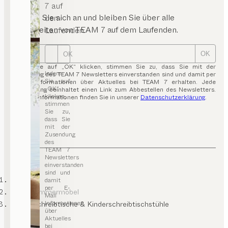
7 auf
Melden Sie sich an und bleiben Sie über alle
dem
Neuigkeiten von TEAM 7 auf dem Laufenden.
Laufenden.
OK
OK
Indem Sie auf „OK“ klicken, stimmen Sie zu, dass Sie mit der
Indem
Zusendung des TEAM 7 Newsletters einverstanden sind und damit per
Sie auf
E-Mail Informationen über Aktuelles bei TEAM 7 erhalten. Jede
„OK“
Aussendung beinhaltet einen Link zum Abbestellen des Newsletters.
klicken,
Weitere Informationen finden Sie in unserer
Datenschutzerklärung
.
stimmen
Sie zu,
dass Sie
mit der
Zusendung
des
TEAM 7
Newsletters
einverstanden
sind und
TEAM 7
damit
per E-
Kinderzimmermöbel
Mail
Informationen
Kinderschreibtische & Kinderschreibtischstühle
über
Aktuelles
bei