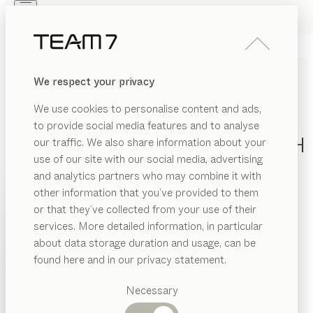
Skip to main content
Skip to page footer
PRODUKTE
INSPIRATION
ÜBER UNS
We respect your privacy
HÄNDLER
KINDERSCHREIBTISCH AUS
We use cookies to personalise content and ads,
MASSIVHOLZ &
to provide social media features and to analyse
KINDERSCHREIBTISCHSTÜH
our traffic. We also share information about your
use of our site with our social media, advertising
and analytics partners who may combine it with
Spätestens mit Beginn der Schulzeit stellt sich die
other information that you’ve provided to them
Frage nach dem geeigneten Schreibtisch und
PRODUKTE
or that they’ve collected from your use of their
Schreibtischstuhl für das Kinderzimmer, um eine
services. More detailed information, in particular
RIAL
optimale Lernumgebung und eine natürliche
INSPIRATION
Vorgeschlagene
about data storage duration and usage, can be
Arbeitsatmosphäre zu schaffen. Unser kids
ANZEIGEN
lz
Kategorien
ÜBER UNS
found here and in our privacy statement.
Kinderschreibtisch aus Massivholz ist höhenverstellbar
Esstische
off
und passt sich den ergonomischen Bedürfnissen sowie
HÄNDLER
Küchen
Necessary
der Sitzposition Ihres Kindes an.
...mehr lesen
tall
Regale
Betten
MATERIAL
AUSFÜHRUNG
ALLE FILTER