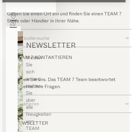
Geben Sie einen Ort ein und finden Sie einen TEAM 7
Store oder Händler in Ihrer Nähe.
Zur Händlersuche
NEWSLETTER
TEAM 7 KONTAKTIEREN
Melden
Sie
sich
an und
Schreiben Sie uns. Das TEAM 7 Team beantwortet
bleiben
Ihnen gerne Ihre Fragen.
Sie
über
Kontaktieren
alle
Neuigkeiten
von
NEWSLETTER
TEAM