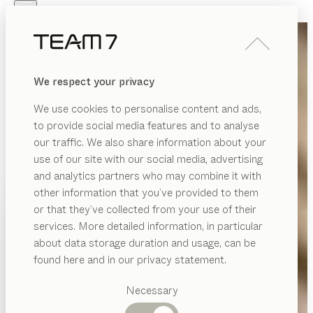
Skip to main content
Skip to page footer
PRODUKTE
INSPIRATION
ÜBER UNS
We respect your privacy
HÄNDLER
We use cookies to personalise content and ads,
to provide social media features and to analyse
our traffic. We also share information about your
use of our site with our social media, advertising
and analytics partners who may combine it with
other information that you’ve provided to them
PRODUKTE
or that they’ve collected from your use of their
services. More detailed information, in particular
INSPIRATION
Vorgeschlagene
about data storage duration and usage, can be
Kategorien
ÜBER UNS
found here and in our privacy statement.
Esstische
HÄNDLER
Küchen
Necessary
Regale
Betten