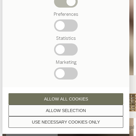
Abverkauf
Preferences
Beliebte
Begriffe
Österreichisches
Statistics
Handwerk
Interior
Design
TEAM
7
Marketing
Welt
ALLOW ALL COOKIES
ALLOW SELECTION
USE NECESSARY COOKIES ONLY
nya
Tisch
nya
Stuhl
filigno
Regal