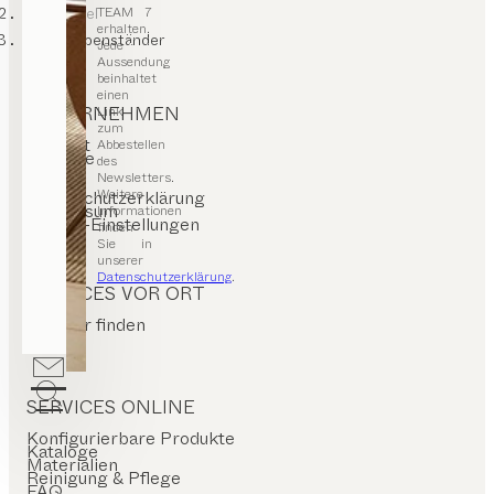
Flurmöbel
TEAM 7
erhalten.
Garderobenständer
Jede
Aussendung
beinhaltet
einen
UNTERNEHMEN
Link
zum
Kontakt
Abbestellen
Karriere
des
Presse
Newsletters.
T&C
Weitere
Datenschutzerklärung
Impressum
Informationen
Cookie-Einstellungen
finden
Sie in
unserer
Datenschutzerklärung
.
SERVICES VOR ORT
Händler finden
Stores
SERVICES ONLINE
Konfigurierbare Produkte
Kataloge
Materialien
Reinigung & Pflege
FAQ