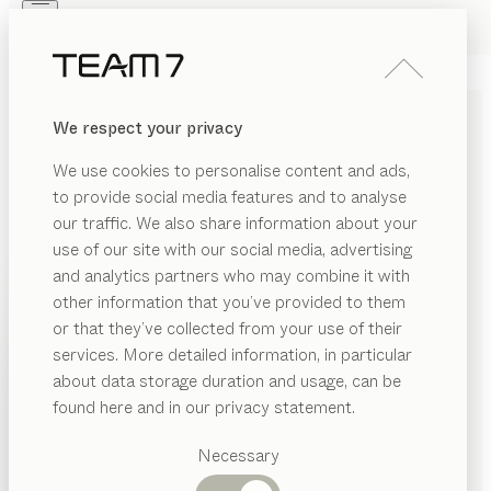
Skip to main content
Skip to page footer
PRODUKTE
INSPIRATION
ÜBER UNS
We respect your privacy
HÄNDLER
We use cookies to personalise content and ads,
to provide social media features and to analyse
our traffic. We also share information about your
use of our site with our social media, advertising
and analytics partners who may combine it with
other information that you’ve provided to them
PRODUKTE
or that they’ve collected from your use of their
services. More detailed information, in particular
INSPIRATION
Vorgeschlagene
about data storage duration and usage, can be
Kategorien
ÜBER UNS
found here and in our privacy statement.
GARDEROBENSTÄNDER
Esstische
HÄNDLER
Küchen
Necessary
AUS MASSIVHOLZ
Regale
Betten