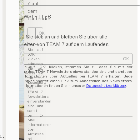
7 auf
dem
NEWSLETTER
Laufenden.
OK
Melden Sie sich an und bleiben Sie über alle
Neuigkeiten von TEAM 7 auf dem Laufenden.
Indem
Sie auf
„OK“
klicken,
OK
stimmen
Indem Sie auf „OK“ klicken, stimmen Sie zu, dass Sie mit der
Sie zu,
Zusendung des TEAM 7 Newsletters einverstanden sind und damit per
dass Sie
E-Mail Informationen über Aktuelles bei TEAM 7 erhalten. Jede
mit der
Aussendung beinhaltet einen Link zum Abbestellen des Newsletters.
Zusendung
Weitere Informationen finden Sie in unserer
Datenschutzerklärung
.
des
TEAM 7
Newsletters
einverstanden
sind und
damit
per E-
Mail
Informationen
über
Aktuelles
TEAM 7
bei