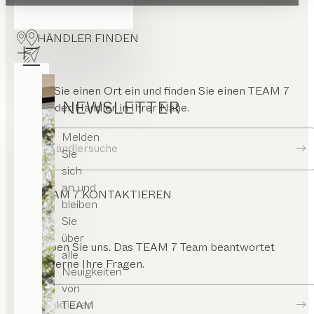
HÄNDLER FINDEN
Geben Sie einen Ort ein und finden Sie einen TEAM 7
NEWSLETTER
Store oder Händler in Ihrer Nähe.
Melden
Zur Händlersuche
Sie
sich
an und
TEAM 7 KONTAKTIEREN
bleiben
Sie
über
Schreiben Sie uns. Das TEAM 7 Team beantwortet
alle
Ihnen gerne Ihre Fragen.
Neuigkeiten
von
Kontaktieren
TEAM