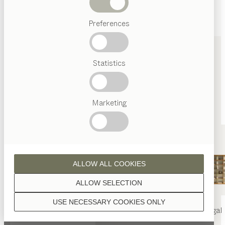
Abverkauf
Preferences
Beliebte
Begriffe
Österreichisches
Statistics
HÄNDLER FINDEN
Handwerk
Interior
Design
TEAM
7
Marketing
Geben Sie einen Ort ein und finden Sie einen TEAM 7
Welt
Store oder Händler in Ihrer Nähe.
Zur Händlersuche
ALLOW ALL COOKIES
TEAM 7 KONTAKTIEREN
ALLOW SELECTION
USE NECESSARY COOKIES ONLY
nya
Tisch
nya
Stuhl
filigno
Regal
Schreiben Sie uns. Das TEAM 7 Team beantwortet