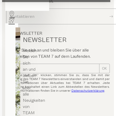
Ihnen gerne Ihre Fragen.
Kontaktieren
NEWSLETTER
NEWSLETTER
Melden Sie sich an und bleiben Sie über alle
Melden
Neuigkeiten von TEAM 7 auf dem Laufenden.
Sie
sich
an und
OK
bleiben
Indem Sie auf „OK“ klicken, stimmen Sie zu, dass Sie mit der
Zusendung des TEAM 7 Newsletters einverstanden sind und damit per
Sie
E-Mail Informationen über Aktuelles bei TEAM 7 erhalten. Jede
Aussendung beinhaltet einen Link zum Abbestellen des Newsletters.
über
Weitere Informationen finden Sie in unserer
Datenschutzerklärung
.
alle
Neuigkeiten
von
TEAM