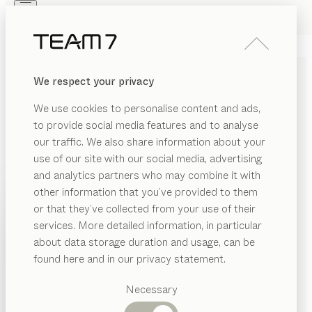
Skip to main content
Skip to page footer
PRODUKTE
INSPIRATION
ÜBER UNS
We respect your privacy
HÄNDLER
BARHOCKER AUS
We use cookies to personalise content and ads,
MASSIVHOLZ
to provide social media features and to analyse
our traffic. We also share information about your
Barhocker sind eine moderne und auch bequeme
use of our site with our social media, advertising
Sitzgelegenheit, die Ihre Kochinsel, Küchentheke oder
and analytics partners who may combine it with
das Barelement zum beliebten Treffpunkt für
other information that you’ve provided to them
gemeinsame Mahlzeiten oder den Snack
PRODUKTE
or that they’ve collected from your use of their
zwischendurch machen.
...mehr lesen
services. More detailed information, in particular
INSPIRATION
Vorgeschlagene
ark
Barhocker
about data storage duration and usage, can be
Kategorien
Konfigurierbar
ÜBER UNS
von
Sebastian Desch
found here and in our privacy statement.
Esstische
lui
Barstuhl
HÄNDLER
Küchen
Necessary
Konfigurierbar
von
Jacob Strobel
Regale
Betten