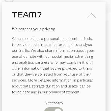
Skip to main content
Skip to page footer
PRODUKTE
INSPIRATION
ÜBER UNS
We respect your privacy
HÄNDLER
MASSIVHOLZ
We use cookies to personalise content and ads,
KINDERKLEIDERSCHRANK
to provide social media features and to analyse
our traffic. We also share information about your
Wie ein Kind wird auch der Bedarf an Stauraum mit
use of our site with our social media, advertising
der Zeit größer. Die Kinderkleiderschränke und Regale
and analytics partners who may combine it with
aus unserem kids Programm bieten hier genau die
other information that you’ve provided to them
richtigen Möglichkeiten, um das Angebot
PRODUKTE
or that they’ve collected from your use of their
entsprechend der Nachfrage jederzeit zu
services. More detailed information, in particular
INSPIRATION
erweitern.
...mehr lesen
Vorgeschlagene
about data storage duration and usage, can be
Kategorien
ÜBER UNS
found here and in our privacy statement.
Esstische
HÄNDLER
Küchen
Necessary
Regale
kids
Kinderkleiderschränke
Betten