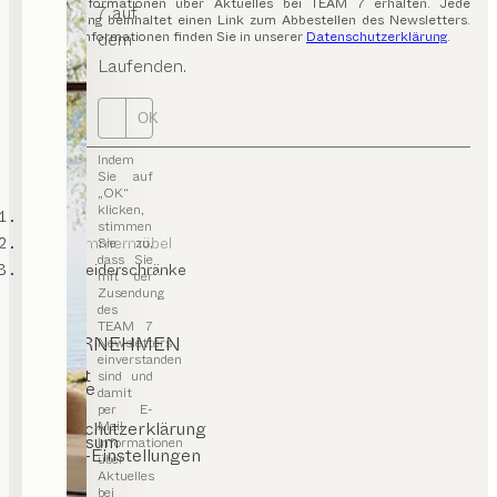
E-Mail Informationen über Aktuelles bei TEAM 7 erhalten. Jede
7 auf
Aussendung beinhaltet einen Link zum Abbestellen des Newsletters.
dem
Weitere Informationen finden Sie in unserer
Datenschutzerklärung
.
Laufenden.
OK
Indem
Sie auf
„OK“
klicken,
TEAM 7
stimmen
Kinderzimmermöbel
Sie zu,
dass Sie
Kinderkleiderschränke
mit der
Zusendung
des
TEAM 7
UNTERNEHMEN
Newsletters
einverstanden
Kontakt
sind und
Karriere
damit
Presse
per E-
T&C
Mail
Datenschutzerklärung
Impressum
Informationen
Cookie-Einstellungen
über
Aktuelles
bei