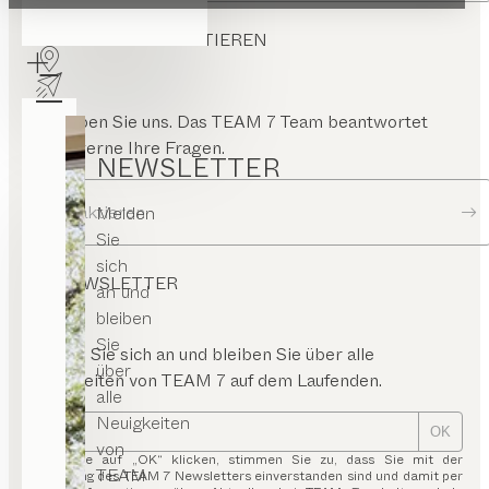
TEAM 7 KONTAKTIEREN
Schreiben Sie uns. Das TEAM 7 Team beantwortet
Ihnen gerne Ihre Fragen.
NEWSLETTER
Kontaktieren
Melden
Sie
sich
NEWSLETTER
an und
bleiben
Sie
Melden Sie sich an und bleiben Sie über alle
über
Neuigkeiten von TEAM 7 auf dem Laufenden.
alle
Neuigkeiten
OK
von
Indem Sie auf „OK“ klicken, stimmen Sie zu, dass Sie mit der
TEAM
Zusendung des TEAM 7 Newsletters einverstanden sind und damit per