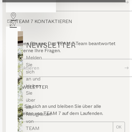
Zur Händlersuche
TEAM 7 KONTAKTIEREN
Schreiben Sie uns. Das TEAM 7 Team beantwortet
NEWSLETTER
Ihnen gerne Ihre Fragen.
Melden
Sie
Kontaktieren
sich
an und
bleiben
NEWSLETTER
Sie
über
Melden Sie sich an und bleiben Sie über alle
alle
Neuigkeiten von TEAM 7 auf dem Laufenden.
Neuigkeiten
von
TEAM
OK