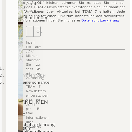
7 auf
Indem Sie auf „OK“ klicken, stimmen Sie zu, dass Sie mit der
Zusendung des TEAM 7 Newsletters einverstanden sind und damit per
dem
E-Mail Informationen über Aktuelles bei TEAM 7 erhalten. Jede
Aussendung beinhaltet einen Link zum Abbestellen des Newsletters.
Laufenden.
Weitere Informationen finden Sie in unserer
Datenschutzerklärung
.
OK
Indem
Sie auf
„OK“
klicken,
stimmen
Sie zu,
TEAM 7
dass Sie
mit der
Kinderzimmermöbel
Zusendung
Kinderkleiderschränke
des
TEAM 7
Newsletters
einverstanden
sind und
UNTERNEHMEN
damit
per E-
Kontakt
Mail
Karriere
Presse
Informationen
T&C
über
Datenschutzerklärung
Aktuelles
Impressum
bei
Cookie-Einstellungen