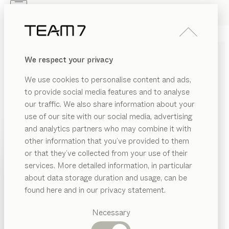
Skip to main content
Skip to page footer
PRODUKTE
INSPIRATION
ÜBER UNS
We respect your privacy
HÄNDLER
MASSIVHOLZ
We use cookies to personalise content and ads,
KLEIDERSCHRANK NACH
to provide social media features and to analyse
MASS
our traffic. We also share information about your
use of our site with our social media, advertising
and analytics partners who may combine it with
Wie ein Kind wird auch der Bedarf an Stauraum mit
other information that you’ve provided to them
der Zeit größer. Die Kinderkleiderschränke und Regale
PRODUKTE
or that they’ve collected from your use of their
aus unserem kids Programm bieten hier genau die
services. More detailed information, in particular
richtigen Möglichkeiten, um das Angebot
INSPIRATION
Vorgeschlagene
about data storage duration and usage, can be
entsprechend der Nachfrage jederzeit zu
Kategorien
ÜBER UNS
found here and in our privacy statement.
erweitern.
...mehr lesen
Esstische
HÄNDLER
Küchen
Necessary
Regale
Betten