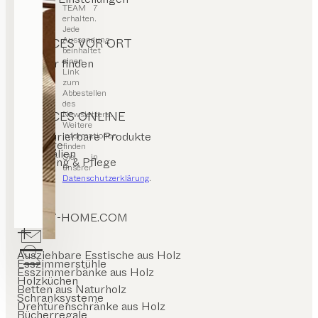
TEAM 7
erhalten.
Jede
Aussendung
SERVICES VOR ORT
beinhaltet
einen
Händler finden
Stores
Link
zum
Abbestellen
des
Newsletters.
SERVICES ONLINE
Weitere
Konfigurierbare Produkte
Informationen
Kataloge
finden
Materialien
Sie in
Reinigung & Pflege
unserer
FAQ
Datenschutzerklärung
.
TEAM7-HOME.COM
Ausziehbare Esstische aus Holz
Esszimmerstühle
Esszimmerbänke aus Holz
Holzküchen
Betten aus Naturholz
Schranksysteme
Drehtürenschränke aus Holz
Bücherregale