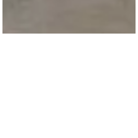
TEAM 7 - INDIVIDUELLE
MASSIVHOLZMÖBEL
The Art of Living with Wood. Seit 1959 hat sich TEAM
7 der Kunst des Wohnens mit Holz verschrieben. Wir
verbinden die Schönheit natürlicher Materialien mit
österreichischem Handwerk und gehobenem Interior
Design, um Naturholzmöbel zu erschaffen, die Wärme
und Eleganz in moderne Wohnräume bringen.
Vorgeschlagene Kategorien
Esstische