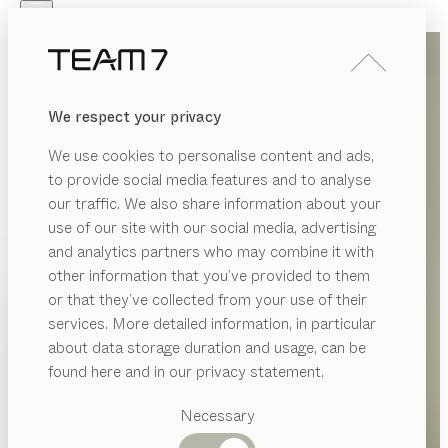
Skip to main content
Skip to page footer
PRODUKTE
INSPIRATION
ÜBER UNS
We respect your privacy
HÄNDLER
We use cookies to personalise content and ads,
to provide social media features and to analyse
our traffic. We also share information about your
use of our site with our social media, advertising
and analytics partners who may combine it with
other information that you’ve provided to them
PRODUKTE
or that they’ve collected from your use of their
services. More detailed information, in particular
INSPIRATION
Vorgeschlagene
about data storage duration and usage, can be
Kategorien
ÜBER UNS
found here and in our privacy statement.
Esstische
HÄNDLER
Küchen
Necessary
Regale
Betten