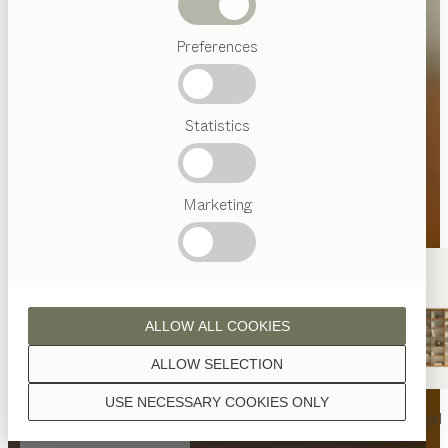
Abverkauf
Preferences
Beliebte
Begriffe
Österreichisches
Statistics
Handwerk
Interior
Design
TEAM
7
Marketing
Welt
ALLOW ALL COOKIES
ALLOW SELECTION
USE NECESSARY COOKIES ONLY
nya
Tisch
nya
Stuhl
filigno
Regal