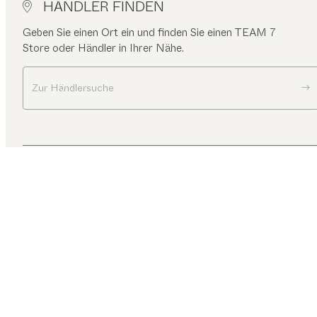
HÄNDLER FINDEN
Geben Sie einen Ort ein und finden Sie einen TEAM 7
Store oder Händler in Ihrer Nähe.
Zur Händlersuche
TEAM 7
Flurmöbel
Garderoben
UNTERNEHMEN
Kontakt
Karriere
Presse
T&C