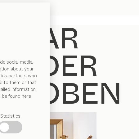
de social media
ation about your
ytics partners who
d to them or that
ailed information,
n be found here
Statistics