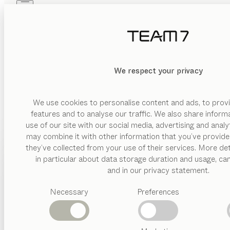
Skip to main content
Skip to page footer
PRODUKTE
INSPIRATION
ÜBER UNS
HÄNDLER
MATERIAL
We respect your privacy
LÖSCHEN
ANZEIGEN
Glas
Holz
We use cookies to personalise content and ads, to provi
features and to analyse our traffic. We also share inform
Keramik
use of our site with our social media, advertising and anal
Metall
may combine it with other information that you’ve provide
PRODUKTE
they’ve collected from your use of their services. More det
Leder
in particular about data storage duration and usage, ca
INSPIRATION
Vorgeschlagene
and in our privacy statement.
AUSFÜHRUNG
Kategorien
ÜBER UNS
Drehtür
Necessary
Preferences
Esstische
Küchen
HÄNDLER
Lade
Regale
Betten
mit
Abverkauf