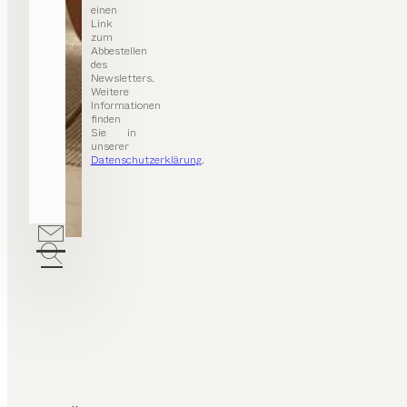
einen
Link
zum
Abbestellen
des
Newsletters.
Weitere
Informationen
finden
Sie in
unserer
Datenschutzerklärung
.