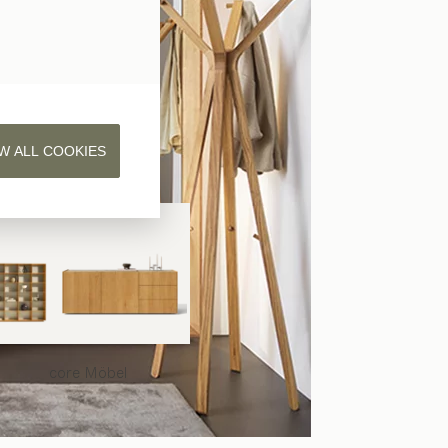
W ALL COOKIES
core
Möbel