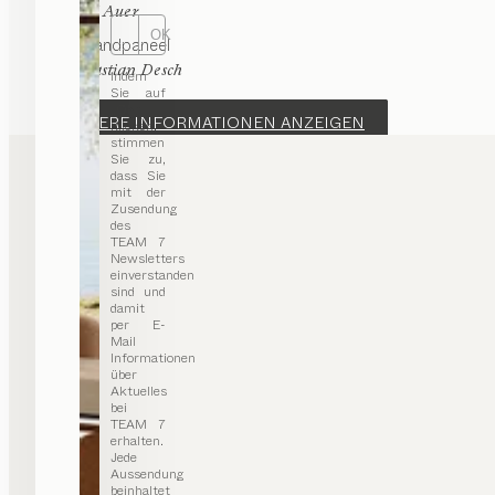
von
Karl Auer
OK
haiku
Wandpaneel
von
Sebastian Desch
Indem
Sie auf
„OK“
WEITERE INFORMATIONEN ANZEIGEN
klicken,
stimmen
Sie zu,
dass Sie
mit der
Zusendung
des
TEAM 7
Newsletters
einverstanden
sind und
damit
per E-
Mail
Informationen
über
Aktuelles
bei
TEAM 7
erhalten.
Jede
Aussendung
beinhaltet