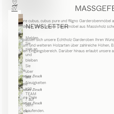
MASSGEFE
Unsere cubus, cubus pure und filigno Garderobenmöbel a
NEWSLETTER
Eindruck. Denn unsere Dielenmöbel aus Massivholz sch
Melden
Dabei passen sich unsere Echtholz Garderoben Ihren Wünsch
Sie
Nussbaum und weiteren Holzarten über zahlreiche Höhen, Bre
sich an
jeden Eingangsbereich. Darüber hinaus erlaubt unsere 
und
bleiben
Sie
core
Diele
über
von
Sebastian Desch
alle
Neuigkeiten
filigno
Diele
von
von
Sebastian Desch
TEAM
cubus pure
Diele
7 auf
von
Sebastian Desch
dem
Laufenden.
cubus
Diele