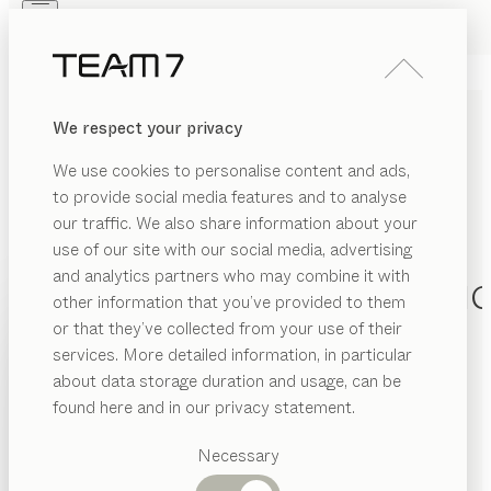
Skip to main content
Skip to page footer
PRODUKTE
INSPIRATION
ÜBER UNS
We respect your privacy
HÄNDLER
We use cookies to personalise content and ads,
to provide social media features and to analyse
ALLGEMEINE EINKAUFS-
our traffic. We also share information about your
UND
use of our site with our social media, advertising
and analytics partners who may combine it with
BESCHAFFUNGSBEDINGUN
other information that you’ve provided to them
PRODUKTE
or that they’ve collected from your use of their
Über folgenden Link können Sie unsere „Allgemeinen
services. More detailed information, in particular
INSPIRATION
Einkaufs- und Beschaffungsbedingungen“
Vorgeschlagene
about data storage duration and usage, can be
Kategorien
herunterladen. Diese gelten für den gesamten
ÜBER UNS
found here and in our privacy statement.
Geschäftsverkehr mit Lieferanten oder anderen
Esstische
HÄNDLER
Küchen
Auftragnehmern. Die AGBs erhalten Sie über unseren
Necessary
Regale
TEAM 7 Partner vor Ort.
Betten