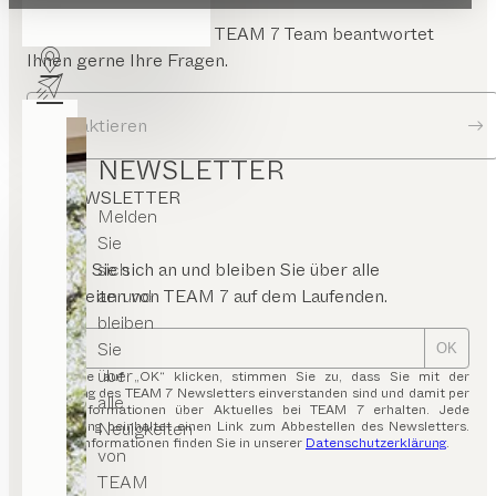
Schreiben Sie uns. Das TEAM 7 Team beantwortet
Ihnen gerne Ihre Fragen.
Kontaktieren
NEWSLETTER
NEWSLETTER
Melden
Sie
sich
Melden Sie sich an und bleiben Sie über alle
an und
Neuigkeiten von TEAM 7 auf dem Laufenden.
bleiben
Sie
OK
über
Indem Sie auf „OK“ klicken, stimmen Sie zu, dass Sie mit der
Zusendung des TEAM 7 Newsletters einverstanden sind und damit per
alle
E-Mail Informationen über Aktuelles bei TEAM 7 erhalten. Jede
Neuigkeiten
Aussendung beinhaltet einen Link zum Abbestellen des Newsletters.
Weitere Informationen finden Sie in unserer
Datenschutzerklärung
.
von
TEAM