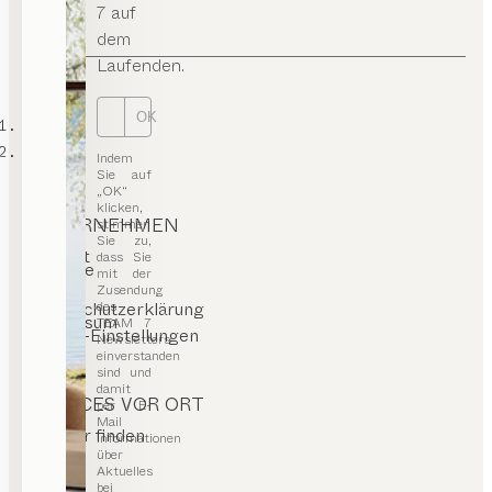
7 auf
dem
Laufenden.
OK
TEAM 7
T&C
Indem
Sie auf
„OK“
klicken,
UNTERNEHMEN
stimmen
Sie zu,
Kontakt
dass Sie
Karriere
mit der
Presse
Zusendung
T&C
des
Datenschutzerklärung
Impressum
TEAM 7
Cookie-Einstellungen
Newsletters
einverstanden
sind und
damit
SERVICES VOR ORT
per E-
Mail
Händler finden
Informationen
Stores
über
Aktuelles
bei