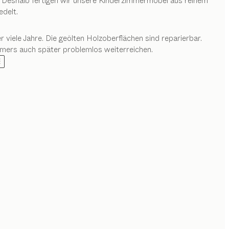
. Deshalb fertigen wir unsere Kinderzimmermöbel aus reinem
delt.
viele Jahre. Die geölten Holzoberflächen sind reparierbar.
mmers auch später problemlos weiterreichen.