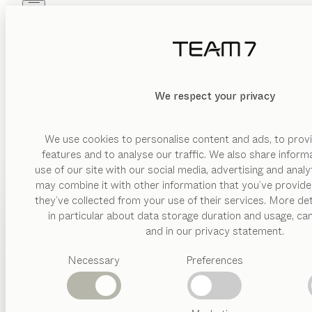
Skip to main content
Skip to page footer
PRODUKTE
INSPIRATION
ÜBER UNS
HÄNDLER
KATEGORIE
We respect your privacy
LÖSCHEN
ANZEIGEN
Kinderbetten
&
Hochbetten
We use cookies to personalise content and ads, to provi
features and to analyse our traffic. We also share inform
Babymöbel
use of our site with our social media, advertising and anal
Kinderschreibtisch
may combine it with other information that you’ve provide
& Stuhl
PRODUKTE
they’ve collected from your use of their services. More det
Kinderkleiderschränke
in particular about data storage duration and usage, ca
INSPIRATION
Vorgeschlagene
and in our privacy statement.
Kategorien
MATERIAL
ÜBER UNS
Necessary
Preferences
Esstische
Holz
TRAUMH
Küchen
HÄNDLER
Regale
Stoff
Betten
Abverkauf