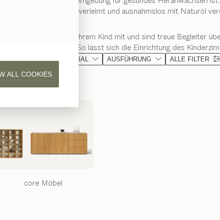
 wichtig eine natürliche Umgebung für gesundes Heranwachsen ist
rholz - formaldehydfrei verleimt und ausnahmslos mit Naturöl vere
ar. Sie wachsen mit Ihrem Kind mit und sind treue Begleiter über 
nnen beseitigt werden. So lässt sich die Einrichtung des Kinderzi
KATEGORIE
MATERIAL
AUSFÜHRUNG
ALLE FILTER
W ALL COOKIES
core
Möbel