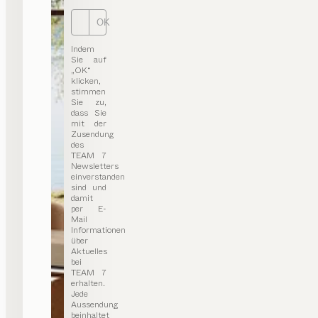
OK
Indem
Sie auf
„OK“
klicken,
stimmen
Sie zu,
dass Sie
mit der
Zusendung
des
TEAM 7
Newsletters
einverstanden
sind und
damit
per E-
Mail
Informationen
über
Aktuelles
bei
TEAM 7
erhalten.
Jede
Aussendung
beinhaltet