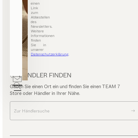
einen
Link
zum
Abbestellen
des
Newsletters.
Weitere
Informationen
finden
Sie in
unserer
Datenschutzerklärung
.
HÄNDLER FINDEN
Geben Sie einen Ort ein und finden Sie einen TEAM 7
Store oder Händler in Ihrer Nähe.
Zur Händlersuche