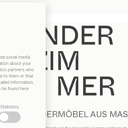
de social media
ation about your
ytics partners who
d to them or that
ailed information,
n be found here
Statistics
AFTE KINDERMÖBEL AUS MAS