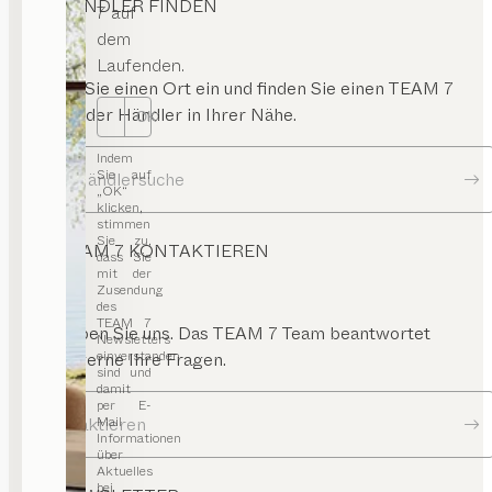
HÄNDLER FINDEN
7 auf
dem
Laufenden.
Geben Sie einen Ort ein und finden Sie einen TEAM 7
Store oder Händler in Ihrer Nähe.
OK
Indem
Sie auf
Zur Händlersuche
„OK“
klicken,
stimmen
Sie zu,
TEAM 7 KONTAKTIEREN
dass Sie
mit der
Zusendung
des
TEAM 7
Schreiben Sie uns. Das TEAM 7 Team beantwortet
Newsletters
einverstanden
Ihnen gerne Ihre Fragen.
sind und
damit
per E-
Kontaktieren
Mail
Informationen
über
Aktuelles
bei