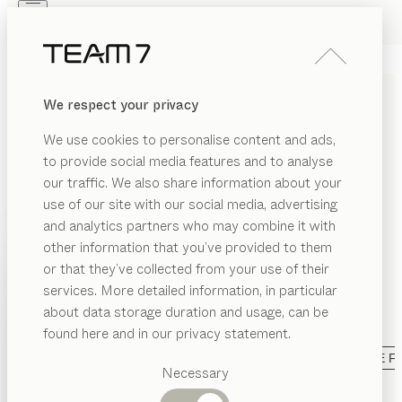
Skip to main content
Skip to page footer
PRODUKTE
INSPIRATION
ÜBER UNS
We respect your privacy
HÄNDLER
TRAUMHAFTE
We use cookies to personalise content and ads,
KINDERMÖBEL AUS
to provide social media features and to analyse
MASSIVHOLZ
our traffic. We also share information about your
use of our site with our social media, advertising
and analytics partners who may combine it with
Kinder liegen uns besonders am Herzen und wir
other information that you’ve provided to them
wissen, wie wichtig eine natürliche Umgebung für
PRODUKTE
or that they’ve collected from your use of their
gesundes Heranwachsen ist. Deshalb fertigen wir
services. More detailed information, in particular
EGORIE
unsere Kinderzimmermöbel aus reinem Naturholz -
INSPIRATION
Vorgeschlagene
about data storage duration and usage, can be
formaldehydfrei verleimt und ausnahmslos mit Naturöl
ANZEIGEN
nderbetten
Kategorien
ÜBER UNS
found here and in our privacy statement.
veredelt.
...mehr lesen
Esstische
ochbetten
KATEGORIE
MATERIAL
AUSFÜHRUNG
ALLE F
HÄNDLER
Küchen
Necessary
abymöbel
Regale
kids
Babybett
Betten