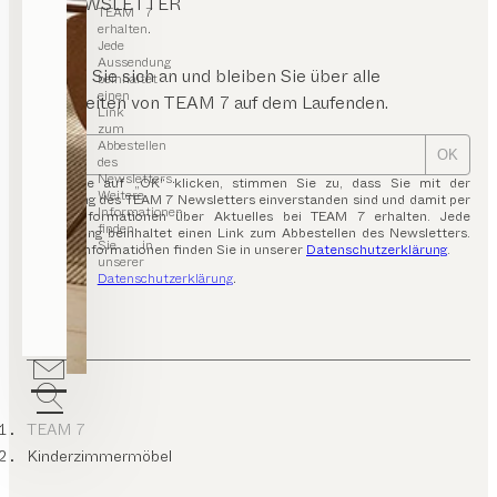
NEWSLETTER
TEAM 7
erhalten.
Jede
Aussendung
Melden Sie sich an und bleiben Sie über alle
beinhaltet
einen
Neuigkeiten von TEAM 7 auf dem Laufenden.
Link
zum
Abbestellen
OK
des
Newsletters.
Indem Sie auf „OK“ klicken, stimmen Sie zu, dass Sie mit der
Weitere
Zusendung des TEAM 7 Newsletters einverstanden sind und damit per
Informationen
E-Mail Informationen über Aktuelles bei TEAM 7 erhalten. Jede
finden
Aussendung beinhaltet einen Link zum Abbestellen des Newsletters.
Sie in
Weitere Informationen finden Sie in unserer
Datenschutzerklärung
.
unserer
Datenschutzerklärung
.
TEAM 7
Kinderzimmermöbel