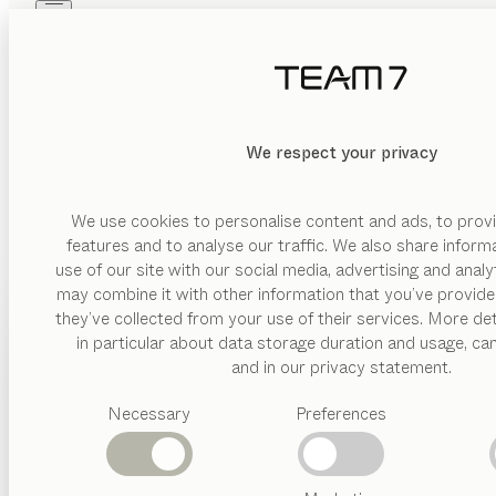
Skip to main content
Skip to page footer
PRODUKTE
INSPIRATION
ÜBER UNS
HÄNDLER
MATERIAL
We respect your privacy
LÖSCHEN
ANZEIGEN
Holz
Glas
We use cookies to personalise content and ads, to provi
features and to analyse our traffic. We also share inform
Leder
use of our site with our social media, advertising and anal
may combine it with other information that you’ve provide
AUSFÜHRUNG
PRODUKTE
they’ve collected from your use of their services. More det
in particular about data storage duration and usage, ca
mit
INSPIRATION
Vorgeschlagene
Beleuchtung
and in our privacy statement.
Kategorien
ÜBER UNS
Necessary
Preferences
Esstische
Küchen
HÄNDLER
Regale
Betten
Abverkauf