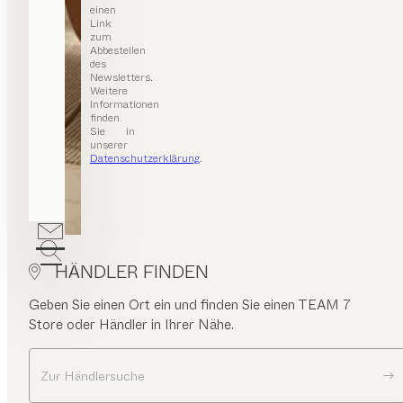
einen
Link
zum
Abbestellen
des
Newsletters.
Weitere
Informationen
finden
Sie in
unserer
Datenschutzerklärung
.
HÄNDLER FINDEN
Geben Sie einen Ort ein und finden Sie einen TEAM 7
Store oder Händler in Ihrer Nähe.
Zur Händlersuche