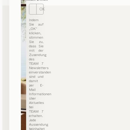
OK
Indem
Sie auf
„OK“
klicken,
stimmen
Sie zu,
dass Sie
mit der
Zusendung
des
TEAM 7
Newsletters
einverstanden
sind und
damit
per E-
Mail
Informationen
über
Aktuelles
bei
TEAM 7
erhalten.
Jede
Aussendung
beinhaltet