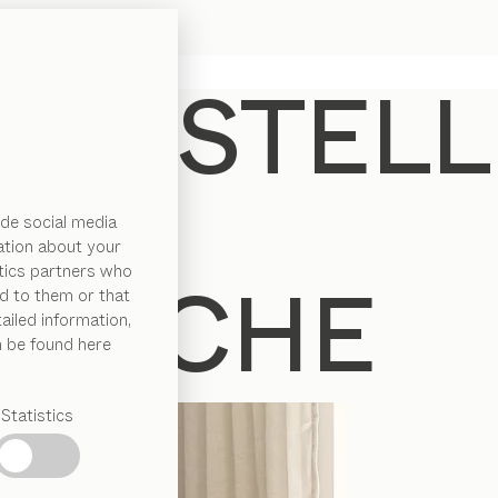
de social media
ation about your
ytics partners who
d to them or that
ailed information,
n be found here
Statistics