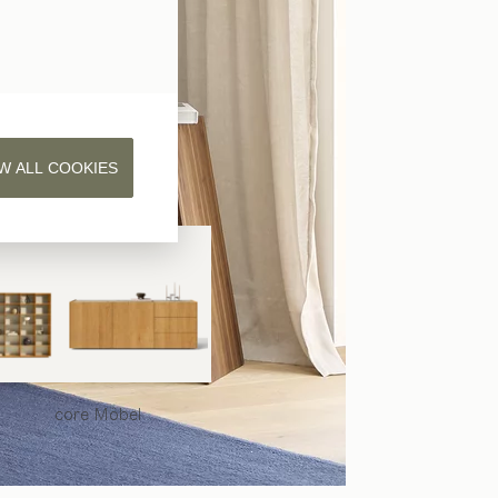
W ALL COOKIES
core
Möbel