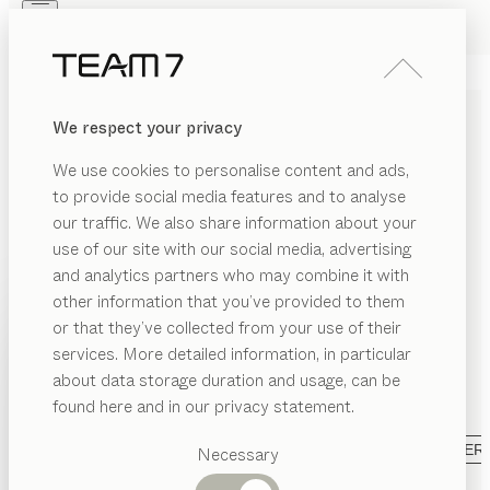
Skip to main content
Skip to page footer
PRODUKTE
INSPIRATION
ÜBER UNS
We respect your privacy
HÄNDLER
DESIGNER COUCHTISCHE
We use cookies to personalise content and ads,
AUS MASSIVHOLZ
to provide social media features and to analyse
our traffic. We also share information about your
Sie sind das i-Tüpfelchen in Ihrem Wohnzimmer. Mit
use of our site with our social media, advertising
zeitloser Formensprache und handwerklichen Details,
and analytics partners who may combine it with
die die meisterhafte Verarbeitung des edlen
other information that you’ve provided to them
Massivholzes unterstreichen, sorgen unsere Designer
PRODUKTE
or that they’ve collected from your use of their
Couchtische für das gewisse Extra in Ihrem Zuhause.
services. More detailed information, in particular
RIAL
INSPIRATION
Abgestimmt mit dem Sofa schaffen sie die
Vorgeschlagene
about data storage duration and usage, can be
ANZEIGEN
gewünschte Atmosphäre für die perfekte
lz
Kategorien
ÜBER UNS
found here and in our privacy statement.
Wohlfühloase.
...mehr lesen
Esstische
as
HÄNDLER
Küchen
MATERIAL
FORM
AUSFÜHRUNG
ALLE FILTER
Necessary
eramik
Regale
lift
Couchtisch
Betten