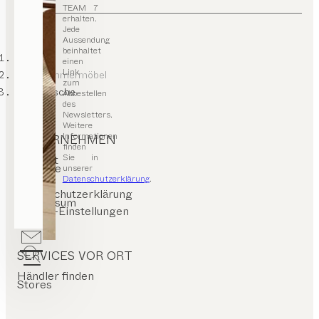
TEAM 7
erhalten.
Jede
Aussendung
beinhaltet
TEAM 7
einen
Link
Wohnzimmermöbel
zum
Couchtische
Abbestellen
des
Newsletters.
Weitere
Informationen
UNTERNEHMEN
finden
Sie in
Kontakt
Karriere
unserer
Presse
Datenschutzerklärung
.
T&C
Datenschutzerklärung
Impressum
Cookie-Einstellungen
SERVICES VOR ORT
Händler finden
Stores