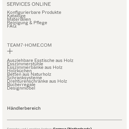
SERVICES ONLINE
Konfigurierbare Produkte
Kataloge
Materialien
Reinigung & Pflege
FAQ
TEAM7-HOME.COM
Ausziehbare Esstische aus Holz
Esszimmerstühle
Esszimmerbänke aus Holz
Holzküchen
Betten aus Naturholz
Schranksysteme
Drehtürenschränke aus Holz
Bücherregale
Designmöbel
Händlerbereich