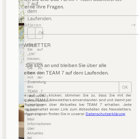
7 auf
Ihnen gerne Ihre Fragen.
dem
Laufenden.
Kontaktieren
OK
NEWSLETTER
Indem
Sie auf
„OK“
klicken,
stimmen
Melden Sie sich an und bleiben Sie über alle
Sie zu,
Neuigkeiten von TEAM 7 auf dem Laufenden.
dass Sie
mit der
Zusendung
des
OK
TEAM 7
Indem Sie auf „OK“ klicken, stimmen Sie zu, dass Sie mit der
Newsletters
Zusendung des TEAM 7 Newsletters einverstanden sind und damit per
einverstanden
E-Mail Informationen über Aktuelles bei TEAM 7 erhalten. Jede
sind und
Aussendung beinhaltet einen Link zum Abbestellen des Newsletters.
damit
Weitere Informationen finden Sie in unserer
Datenschutzerklärung
.
per E-
Mail
Informationen
über
Aktuelles
bei