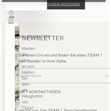
WEITERE INFORMATIONEN ANZEIGEN
HÄNDLER FINDEN
NEWSLETTER
Melden
Sie
Geben Sie einen Ort ein und finden Sie einen TEAM 7
sich
Store oder Händler in Ihrer Nähe.
an und
bleiben
Zur Händlersuche
Sie
über
alle
TEAM 7 KONTAKTIEREN
Neuigkeiten
von
TEAM
Schreiben Sie uns. Das TEAM 7 Team beantwortet