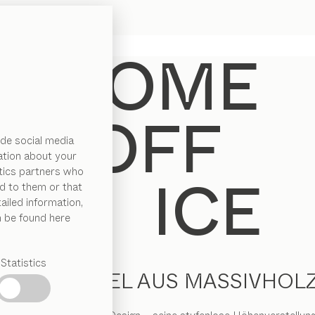
de social media
ation about your
ytics partners who
d to them or that
ailed information,
n be found here
Statistics
BÜROMÖBEL AUS MASSIVHOL