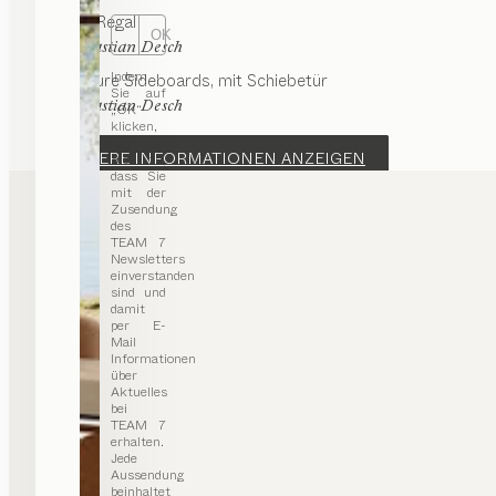
graphic
Regal
OK
von
Sebastian Desch
Indem
cubus pure
Sideboards
mit Schiebetür
Sie auf
von
Sebastian Desch
„OK“
klicken,
stimmen
WEITERE INFORMATIONEN ANZEIGEN
Sie zu,
dass Sie
mit der
Zusendung
des
TEAM 7
Newsletters
einverstanden
sind und
damit
per E-
Mail
Informationen
über
Aktuelles
bei
TEAM 7
erhalten.
Jede
Aussendung
beinhaltet