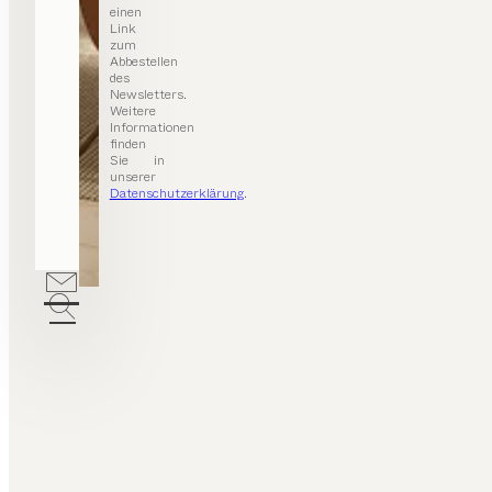
einen
Link
zum
Abbestellen
des
Newsletters.
Weitere
Informationen
finden
Sie in
unserer
Datenschutzerklärung
.