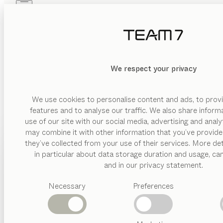
Skip to main content
Skip to page footer
PRODUKTE
INSPIRATION
ÜBER UNS
HÄNDLER
KATEGORIE
We respect your privacy
LÖSCHEN
ANZEIGEN
Büroregale &
Schreibtischcontainer
We use cookies to personalise content and ads, to provi
Schreibtischstühle
features and to analyse our traffic. We also share inform
Schreibtische
use of our site with our social media, advertising and anal
may combine it with other information that you’ve provide
Sekretäre
PRODUKTE
they’ve collected from your use of their services. More det
in particular about data storage duration and usage, ca
MATERIAL
INSPIRATION
Vorgeschlagene
and in our privacy statement.
Kategorien
Holz
ÜBER UNS
Necessary
Preferences
Esstische
Leder
Küchen
HÄNDLER
Regale
Metall
Betten
Abverkauf