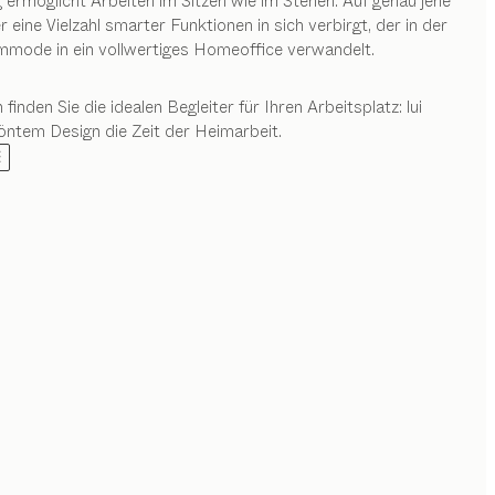
ermöglicht Arbeiten im Sitzen wie im Stehen. Auf genau jene
 eine Vielzahl smarter Funktionen in sich verbirgt, der in der
Kommode in ein vollwertiges Homeoffice verwandelt.
nden Sie die idealen Begleiter für Ihren Arbeitsplatz: lui
öntem Design die Zeit der Heimarbeit.