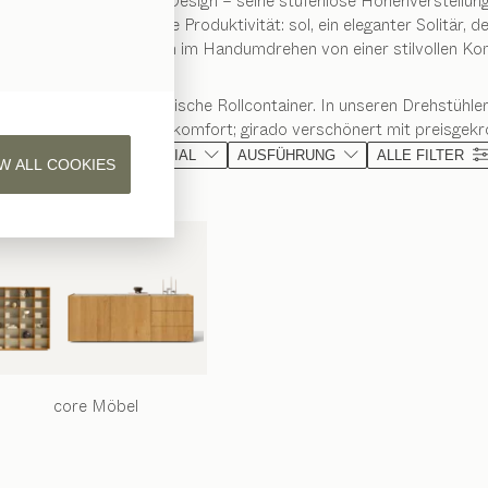
ibtisch Ergonomie und Design – seine stufenlose Höhenverstellung 
rer Schreibmöbel Ihre Produktivität: sol, ein eleganter Solitär, der
 filigno Sekretär, der sich im Handumdrehen von einer stilvollen 
mente bietet der praktische Rollcontainer. In unseren Drehstühlen fi
gen mit perfektem Sitzkomfort; girado verschönert mit preisgekr
KATEGORIE
MATERIAL
AUSFÜHRUNG
ALLE FILTER
W ALL COOKIES
core
Möbel