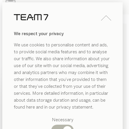
Skip to main content
Skip to page footer
PRODUKTE
INSPIRATION
ÜBER UNS
We respect your privacy
HÄNDLER
atelier
SCHREIBTISCH
We use cookies to personalise content and ads,
von
to provide social media features and to analyse
Kai Stania
our traffic. We also share information about your
use of our site with our social media, advertising
Mit ästhetischer Schlichtheit und zeitloser Eleganz
and analytics partners who may combine it with
bereitet atelier kultivierter Handwerkskunst und der
other information that you’ve provided to them
lebendigen Schönheit von Holz eine eindrucksvolle
PRODUKTE
or that they’ve collected from your use of their
Bühne. Ein eleganter Solitär für Ihr Büro oder den
services. More detailed information, in particular
INSPIRATION
offenen Wohnraum.
Vorgeschlagene
about data storage duration and usage, can be
KONFIGURIEREN
Kategorien
ÜBER UNS
found here and in our privacy statement.
Esstische
HOLZARTEN
HÄNDLER
Küchen
Necessary
Regale
Betten