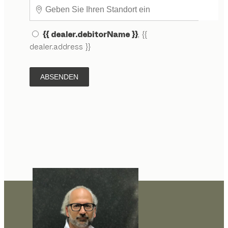
{{ dealer.debitorName }}
, {{
dealer.address }}
ABSENDEN