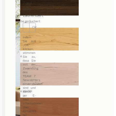
7 auf
dem
Laufenden.
Eiche geräuchert
OK
Indem
Sie auf
„OK“
klicken,
stimmen
Erle
Sie zu,
dass Sie
mit der
Zusendung
des
TEAM 7
Newsletters
einverstanden
sind und
Erle Weißöl
damit
per E-
Mail
Informationen
über
Aktuelles
bei