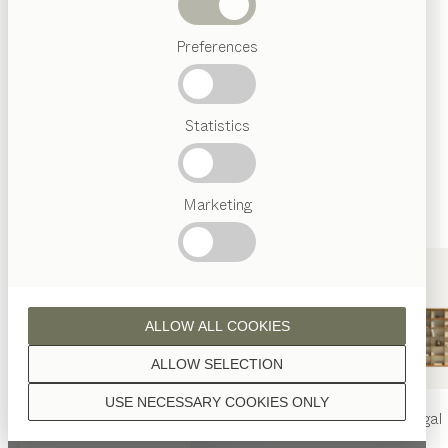
Wenn nicht anders angeführt, werden alle
Abverkauf
Holzoberflächen mit reinem Naturöl veredelt.
Preferences
Beliebte
Begriffe
Österreichisches
Statistics
Handwerk
Interior
Design
Nussbaum
TEAM
7
Marketing
Welt
Nussbaum Wild
ALLOW ALL COOKIES
ALLOW SELECTION
USE NECESSARY COOKIES ONLY
nya
Tisch
nya
Stuhl
filigno
Regal
Eiche