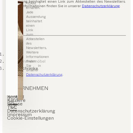
Aussendung beinhaltet einen Link zum Abbestellen des Newsletters.
TEAM 7
Weitere Informationen finden Sie in unserer
Datenschutzerklärung
.
erhalten.
Jede
Aussendung
beinhaltet
einen
Link
zum
Abbestellen
des
Newsletters.
Weitere
TEAM 7
Informationen
Schlafzimmermöbel
finden
Sie in
Kleiderschränke
unserer
Datenschutzerklärung
.
UNTERNEHMEN
Kontakt
Karriere
Presse
T&C
Datenschutzerklärung
Impressum
Cookie-Einstellungen