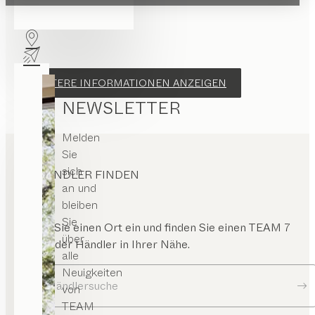
WEITERE INFORMATIONEN ANZEIGEN
NEWSLETTER
Melden
Sie
sich
HÄNDLER FINDEN
an und
bleiben
Sie
Geben Sie einen Ort ein und finden Sie einen TEAM 7
über
Store oder Händler in Ihrer Nähe.
alle
Neuigkeiten
Zur Händlersuche
von
TEAM