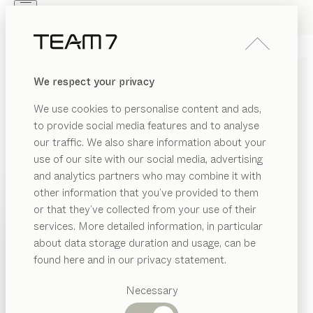
Skip to main content
Skip to page footer
PRODUKTE
INSPIRATION
ÜBER UNS
We respect your privacy
HÄNDLER
MASSGEFERTIGTE
We use cookies to personalise content and ads,
SCHRANKSYSTEME &
to provide social media features and to analyse
KLEIDERSCHRÄNKE AUS
our traffic. We also share information about your
use of our site with our social media, advertising
MASSIVHOLZ
and analytics partners who may combine it with
other information that you’ve provided to them
Unsere maßgefertigten Schränke aus reinem
PRODUKTE
or that they’ve collected from your use of their
Naturholz passen sich außen und innen Ihren
services. More detailed information, in particular
RIAL
INSPIRATION
persönlichen Bedürfnissen an – maßgeschneidert für
Vorgeschlagene
about data storage duration and usage, can be
ANZEIGEN
Ihren Raum und Ihren Alltag. Jedes Detail, von der
lz
Kategorien
ÜBER UNS
found here and in our privacy statement.
Schrankaufteilung über die Materialien bis hin zu den
Esstische
as
HÄNDLER
Abmessungen, wird individuell geplant und
Küchen
Necessary
Regale
auftragsbezogen gefertigt.
...mehr lesen
FÜHRUNG
Betten