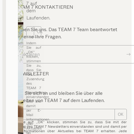
7 auf
TEAM 7 KONTAKTIEREN
dem
Laufenden.
Schreiben Sie uns. Das TEAM 7 Team beantwortet
OK
Ihnen gerne Ihre Fragen.
Indem
Sie auf
„OK“
Kontaktieren
klicken,
stimmen
Sie zu,
dass Sie
NEWSLETTER
mit der
Zusendung
des
TEAM 7
Newsletters
Melden Sie sich an und bleiben Sie über alle
einverstanden
Neuigkeiten von TEAM 7 auf dem Laufenden.
sind und
damit
per E-
Mail
OK
Informationen
Indem Sie auf „OK“ klicken, stimmen Sie zu, dass Sie mit der
über
Zusendung des TEAM 7 Newsletters einverstanden sind und damit per
Aktuelles
E-Mail Informationen über Aktuelles bei TEAM 7 erhalten. Jede
bei