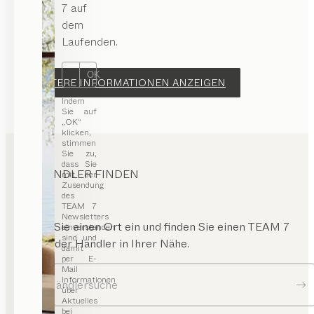
hmengestell
7 auf
dem
ahmentür
Laufenden.
OK
WEITERE INFORMATIONEN ANZEIGEN
Indem
Sie auf
„OK“
klicken,
stimmen
Sie zu,
dass Sie
HÄNDLER FINDEN
mit der
Zusendung
des
TEAM 7
Newsletters
Geben Sie einen Ort ein und finden Sie einen TEAM 7
einverstanden
sind und
Store oder Händler in Ihrer Nähe.
damit
per E-
Mail
Informationen
Zur Händlersuche
über
Aktuelles
bei