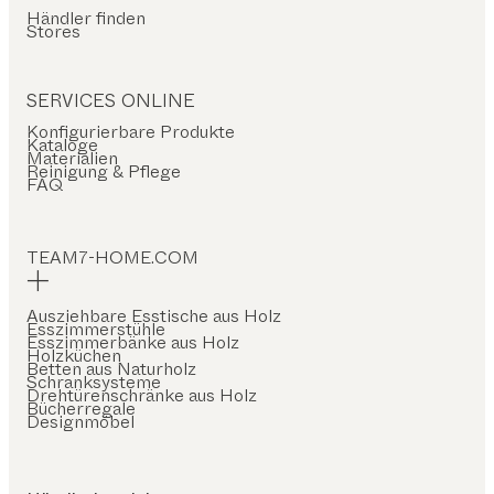
Händler finden
Stores
SERVICES ONLINE
Konfigurierbare Produkte
Kataloge
Materialien
Reinigung & Pflege
FAQ
TEAM7-HOME.COM
Ausziehbare Esstische aus Holz
Esszimmerstühle
Esszimmerbänke aus Holz
Holzküchen
Betten aus Naturholz
Schranksysteme
Drehtürenschränke aus Holz
Bücherregale
Designmöbel