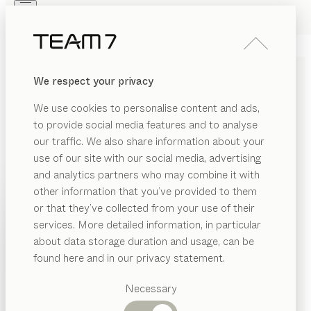
Skip to main content
Skip to page footer
PRODUKTE
INSPIRATION
ÜBER UNS
We respect your privacy
HÄNDLER
BÜROMÖBEL AUS
We use cookies to personalise content and ads,
MASSIVHOLZ
to provide social media features and to analyse
our traffic. We also share information about your
My home is my office. Formvollendet vereint der pisa
use of our site with our social media, advertising
Schreibtisch Ergonomie und Design – seine stufenlose
and analytics partners who may combine it with
Höhenverstellung ermöglicht Arbeiten im Sitzen wie im
other information that you’ve provided to them
Stehen. Auf genau jene Weise, wie sie zu Ihrem
PRODUKTE
or that they’ve collected from your use of their
Zuhause passt, unterstützt jedes unserer Schreibmöbel
services. More detailed information, in particular
EGORIE
INSPIRATION
Ihre Produktivität: sol, ein eleganter Solitär, der eine
Vorgeschlagene
about data storage duration and usage, can be
ANZEIGEN
Vielzahl smarter Funktionen in sich verbirgt, der in der
roregale &
Kategorien
ÜBER UNS
found here and in our privacy statement.
hreibtischcontainer
Höhe verstellbare atelier Schreibtisch oder unser
Esstische
HÄNDLER
filigno Sekretär, der sich im Handumdrehen von einer
hreibtischstühle
Küchen
Necessary
Regale
stilvollen Kommode in ein vollwertiges Homeoffice
hreibtische
Betten