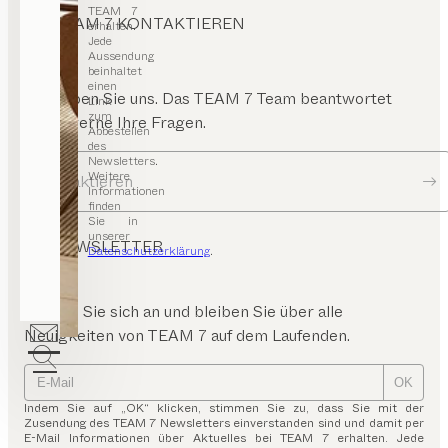
TEAM 7
TEAM 7 KONTAKTIEREN
erhalten.
Jede
Aussendung
beinhaltet
einen
Schreiben Sie uns. Das TEAM 7 Team beantwortet
Link
zum
Ihnen gerne Ihre Fragen.
Abbestellen
des
Newsletters.
Weitere
Kontaktieren
Informationen
finden
Sie in
unserer
NEWSLETTER
Datenschutzerklärung
.
Melden Sie sich an und bleiben Sie über alle
Neuigkeiten von TEAM 7 auf dem Laufenden.
OK
Indem Sie auf „OK“ klicken, stimmen Sie zu, dass Sie mit der
Zusendung des TEAM 7 Newsletters einverstanden sind und damit per
E-Mail Informationen über Aktuelles bei TEAM 7 erhalten. Jede