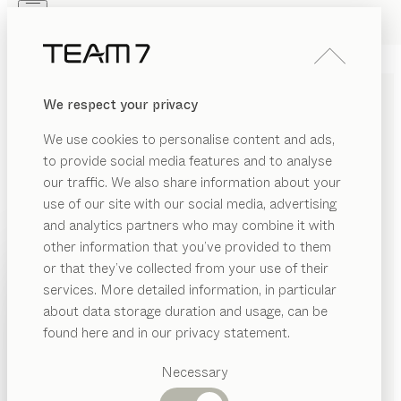
Skip to main content
Skip to page footer
PRODUKTE
INSPIRATION
ÜBER UNS
We respect your privacy
HÄNDLER
ZWISCHENELEMENT
We use cookies to personalise content and ads,
HOMEOFFICE
to provide social media features and to analyse
our traffic. We also share information about your
von
Sebastian Desch
use of our site with our social media, advertising
and analytics partners who may combine it with
Mit unserem Zwischenelement verwandeln Sie Ihren
other information that you’ve provided to them
PRODUKTE
Kleiderschrank in ein multifunktionales Möbel, das Ihr
or that they’ve collected from your use of their
Homeoffice selbst auf kleiner Fläche anspruchsvoll
services. More detailed information, in particular
INSPIRATION
integriert. In jedem Bereich Ihres Zuhauses, vom Flur
Vorgeschlagene
about data storage duration and usage, can be
Kategorien
bis zum Gästezimmer.
ÜBER UNS
found here and in our privacy statement.
HÄNDLER FINDEN
Esstische
HÄNDLER
Küchen
Necessary
Regale
HOLZARTEN
Betten