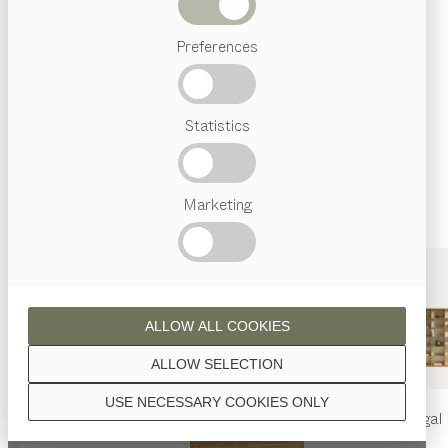
Abverkauf
Wenn nicht anders angeführt, werden alle
Preferences
Beliebte
Holzoberflächen mit reinem Naturöl veredelt.
Begriffe
Österreichisches
Statistics
Handwerk
Interior
Design
TEAM
7
Marketing
Nussbaum
Welt
ALLOW ALL COOKIES
Nussbaum Wild
ALLOW SELECTION
USE NECESSARY COOKIES ONLY
nya
Tisch
nya
Stuhl
filigno
Regal