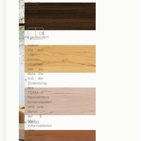
7 auf
dem
Laufenden.
OK
Eiche geräuchert
Indem
Sie auf
„OK“
klicken,
stimmen
Sie zu,
dass Sie
mit der
Erle
Zusendung
des
TEAM 7
Newsletters
einverstanden
sind und
damit
per E-
Mail
Erle Weißöl
Informationen
über
Aktuelles
bei