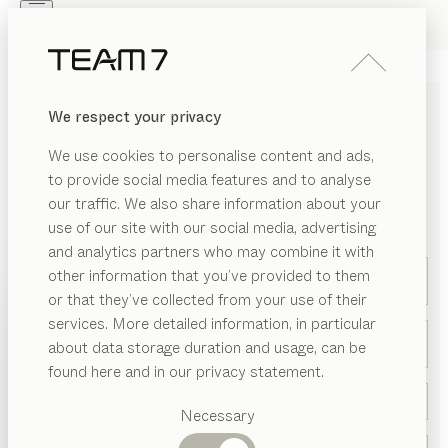
Skip to main content
Skip to page footer
PRODUKTE
INSPIRATION
ÜBER UNS
We respect your privacy
HÄNDLER
We use cookies to personalise content and ads,
to provide social media features and to analyse
KONTAKTIEREN SIE UNS
our traffic. We also share information about your
use of our site with our social media, advertising
*Pflichtfeld
and analytics partners who may combine it with
other information that you’ve provided to them
Ihre Anfrage betrifft *
PRODUKTE
or that they’ve collected from your use of their
services. More detailed information, in particular
INSPIRATION
Vorgeschlagene
Anrede *
about data storage duration and usage, can be
Kategorien
ÜBER UNS
found here and in our privacy statement.
Esstische
HÄNDLER
Küchen
Necessary
Regale
Betten