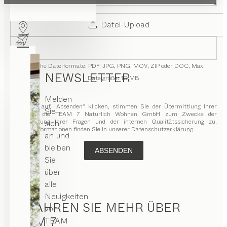
Datei-Upload
Mögliche Dateiformate: PDF, JPG, PNG, MOV, ZIP oder DOC,
Max.
NEWSLETTER
Dateigröße: 10 MB
Melden
Indem Sie auf "Absenden" klicken, stimmen Sie der Übermittlung Ihrer
Sie
Daten an die TEAM 7 Natürlich Wohnen GmbH zum Zwecke der
Beantwortung Ihrer Fragen und der internen Qualitätssicherung zu.
sich
Weitere Informationen finden Sie in unserer
Datenschutzerklärung
.
an und
bleiben
ABSENDEN
Sie
über
alle
Neuigkeiten
ERFAHREN SIE MEHR ÜBER
von
TEAM 7
TEAM