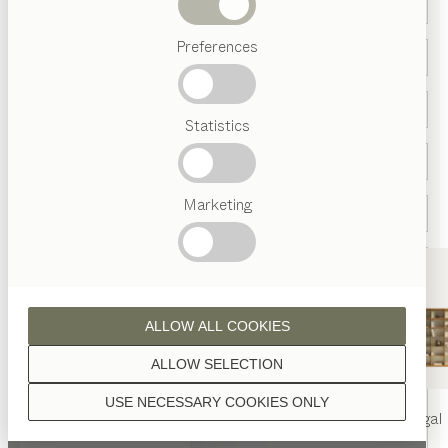
Abverkauf
Preferences
Beliebte
Begriffe
Österreichisches
Statistics
Handwerk
Interior
Design
TEAM
7
Marketing
Welt
Land *
ALLOW ALL COOKIES
ALLOW SELECTION
USE NECESSARY COOKIES ONLY
nya
Tisch
nya
Stuhl
filigno
Regal