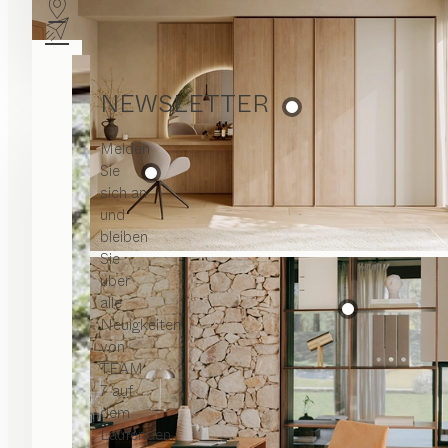
NEWSLETTER
Melden
Sie
sich an
und
bleiben
Sie
über
alle
Neuigkeiten
von
TEAM
7 auf
dem
Laufenden.