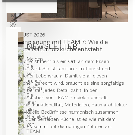
3. AUGUST 2026
Küchenplanung mit TEAM 7: Wie die
NEWSLETTER
perfekte Naturholzküche entsteht
Melden
Eine Küche ist mehr als ein Ort, an dem Essen
Sie
zubereitet wird. Sie ist familiärer Treffpunkt und
sich
persönlicher Lebensraum. Damit sie all diesen
an und
Ansprüchen gerecht wird, braucht es eine sorgfältige
bleiben
Planung, bei der jedes Detail zählt. In den
Sie
Naturholzküchen von TEAM 7 spielen deshalb
über
Ergonomie, Funktionalität, Materialien, Raumarchitektur
alle
und individuelle Bedürfnisse harmonisch zusammen.
Neuigkeiten
Denn mit der perfekten Küche ist es wie mit dem
von
Kochen: Es kommt auf die richtigen Zutaten an.
TEAM