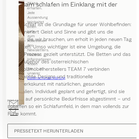
Erholsam schlafen im Einklang mit der
TEAM 7
erhalten.
Natur
Jede
Aussendung
beinhaltet
Guter Schlaf ist die Grundlage für unser Wohlbefinden:
einen
Er regeneriert Geist und Sinne und gibt uns die
Link
zum
Energie, die wir brauchen, um erholt in jeden neuen Tag
Abbestellen
des
zu starten. Umso wichtiger ist eine Umgebung, die
Newsletters.
diesen Prozess gezielt unterstützt. Die Betten und das
Weitere
Informationen
Schlafzubehör des österreichischen
finden
Naturholzmöbelherstellers TEAM 7 verbinden
Sie in
unserer
durchdachte Designs und traditionelle
Datenschutzerklärung
.
Handwerkskunst mit natürlichen, gesunden
Materialien. Individuell geplant und gefertigt, sind sie
perfekt auf persönliche Bedürfnisse abgestimmt – und
schaffen so ein Schlafumfeld, in dem man vollends zur
Ruhe kommt.
PRESSETEXT HERUNTERLADEN