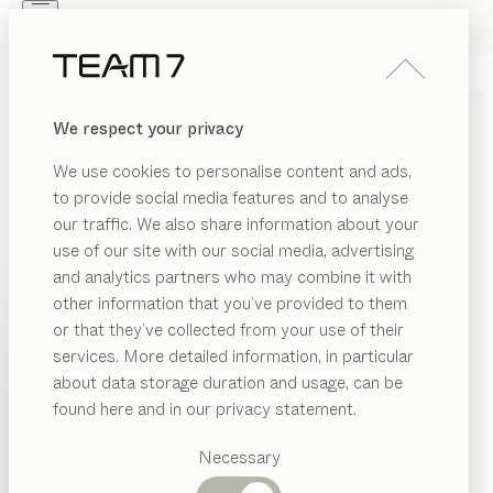
Skip to main content
Skip to page footer
PRODUKTE
INSPIRATION
ÜBER UNS
We respect your privacy
HÄNDLER
We use cookies to personalise content and ads,
WILLKOMMEN IM
to provide social media features and to analyse
our traffic. We also share information about your
PRESSEBEREICH VON
use of our site with our social media, advertising
TEAM 7
and analytics partners who may combine it with
other information that you’ve provided to them
PRODUKTE
In unserem Pressebereich finden Sie aktuelle
or that they’ve collected from your use of their
Informationen, Pressemitteilungen, Bildmaterial und
services. More detailed information, in particular
INSPIRATION
Vorgeschlagene
Ansprechpartner für Ihre Berichterstattung. Tauchen
about data storage duration and usage, can be
Kategorien
ÜBER UNS
Sie ein in die Welt von TEAM 7 und erleben Sie unsere
found here and in our privacy statement.
einzigartige Kunst des Wohnens mit Holz – The Art of
Esstische
HÄNDLER
Küchen
Necessary
Living with Wood.
Regale
Betten