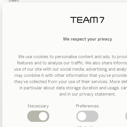
Skip to main content
Skip to page footer
PRODUITS
INSPIRATION
QUI SOMMES-NOUS
BIENVEN
REVENDEUR
We respect your privacy
Dans notre espace presse, vous trouverez des informations 
Immergez-vous dans l’univers de TEA
We use cookies to personalise content and ads, to provi
features and to analyse our traffic. We also share inform
use of our site with our social media, advertising and anal
may combine it with other information that you’ve provide
PRODUITS
they’ve collected from your use of their services. More det
in particular about data storage duration and usage, ca
INSPIRATION
Catégories
and in our privacy statement.
GESK | Ziegel
suggérées
QUI SOMMES-NOUS
Necessary
Preferences
Tables
Cuisines
REVENDEUR
Rayonnages
Lits