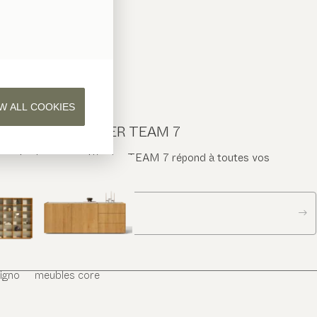
W ALL COOKIES
CONTACTER TEAM 7
Écrivez-nous. L’équipe TEAM 7 répond à toutes vos
questions.
Contacter
iligno
meubles
core