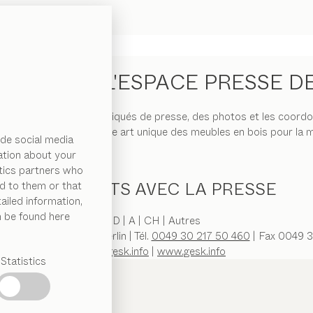
UE DANS L'ESPACE PRESSE D
actuelles, des communiqués de presse, des photos et les coordon
M 7 et découvrez notre art unique des meubles en bois pour la m
de social media
ation about your
ytics partners who
CONTACTS AVEC LA PRESSE
d to them or that
ailed information,
n be found here
D | A | CH | Autres
straße 29 | D-10117 Berlin | Tél.
0049 30 217 50 460
| Fax 0049 3
pr@gesk.info
|
www.gesk.info
Statistics