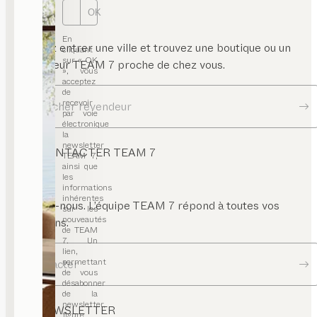
OK
yonnages
 caissons
En
 bureau
Veuillez entrer une ville et trouvez une boutique ou un
cliquant
sur « OK
bles
revendeur TEAM 7 proche de chez vous.
», vous
appoint
acceptez
de
stiaires
recevoir
Chercher revendeur
par voie
ancs
électronique
la
reaux
newsletter
CONTACTER TEAM 7
TEAM 7,
eubles
ainsi que
 salon
les
informations
inhérentes
nderies
Écrivez-nous. L’équipe TEAM 7 répond à toutes vos
sur les
nouveautés
questions.
ortemanteaux
de TEAM
7. Un
yonnages
lien,
permettant
Contacter
reau
de vous
fant
désabonner
de la
aise
newsletter,
NEWSLETTER
figure