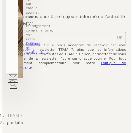
iffeuses
sur
chaque
eubles
courriel.
Inscrivez-vous pour être toujours informé de l’actualité
ébé
Pour
tout
de TEAM 7.
renseignement
ystèmes
complémentaire,
 lit et
voir
telas
OK
notre
Politique
En cliquant sur « OK », vous acceptez de recevoir par voie
ommodes
de
électronique la newsletter TEAM 7, ainsi que les informations
confidentialité
.
inhérentes sur les nouveautés de TEAM 7. Un lien, permettant de vous
aussures
désabonner de la newsletter, figure sur chaque courriel. Pour tout
renseignement complémentaire, voir notre
Politique de
angements
confidentialité
.
crétaires
bouret
 bar
uteuil
eubles
V
TEAM 7
nderies
produits
fant