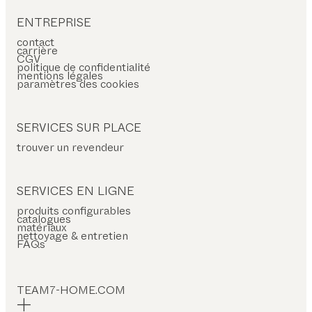
ÉRIAU
ENTREPRISE
contact
is
carrière
CGV
politique de confidentialité
rre
mentions légales
paramètres des cookies
ir
ramique
SERVICES SUR PLACE
tal
trouver un revendeur
ssu
ricktex
SERVICES EN LIGNE
produits configurables
ME
catalogues
matériaux
nettoyage & entretien
ctangulaire
FAQs
rrée
onde
TEAM7-HOME.COM
orme