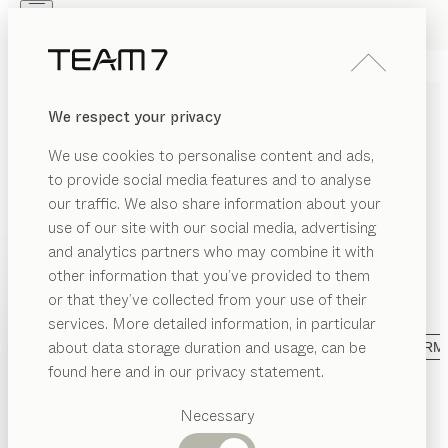
Skip to main content
Skip to page footer
PRODUITS
INSPIRATION
QUI SOMMES-NOUS
We respect your privacy
REVENDEUR
We use cookies to personalise content and ads,
TOUS LES PRODUITS
to provide social media features and to analyse
our traffic. We also share information about your
Chez TEAM 7, la durabilité côtoie le design d'interieur
use of our site with our social media, advertising
et l’artisanat autrichiens. Nous créons des meubles
and analytics partners who may combine it with
sur-mesure, pur bois naturel, dont l’élégance
other information that you’ve provided to them
PRODUITS
intemporelle et sophistiquée perdurent au-delà des
or that they’ve collected from your use of their
générations.
ACE
services. More detailed information, in particular
INSPIRATION
Catégories
about data storage duration and usage, can be
AFFICHER
ESPACE DE VIE
CATÉGORIE
MATÉRIAU
FORM
suggérées
QUI SOMMES-NOUS
found here and in our privacy statement.
cuisine
nya
chêne fumé, MDi umbra marrón
Tables
de
Sebastian Desch
lle à
REVENDEUR
Cuisines
Necessary
anger
Rayonnages
tabouret de bar
ark
Lits